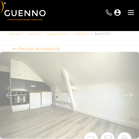
Accueil
Location
Appartement
T1 RENNES
Ref 107037
Retour au résultat