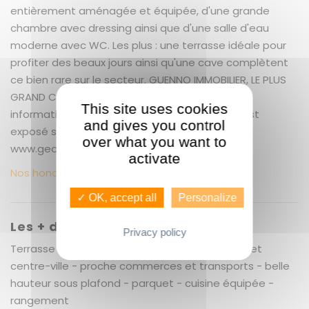
entièrement aménagée et équipée, d'une grande
chambre avec dressing ainsi que d'une salle d'eau
moderne avec WC. Les plus : une terrasse idéale pour
profiter des beaux jours ainsi qu'une cave complètent
ce bien rare sur le secteur. GUENNO IMMOBILIER, LE PLUS
GRAND CHOIX DE BIENS IMMOBILIERS A RENNES Les
This site uses cookies
informations sur les risques auxquels ce bien est
and gives you control
exposé sont disponibles sur le site Géorisques :
over what you want to
www.georisques.gouv.fr
activate
Nos honoraires
✓ OK, accept all
Personalize
Les + du bien
Privacy policy
Terrasse - cave - emplacement entre Thabor et
centre-ville - proche commerces et transports - belle
hauteur sous plafond - parquet - cuisine équipée -
rangement