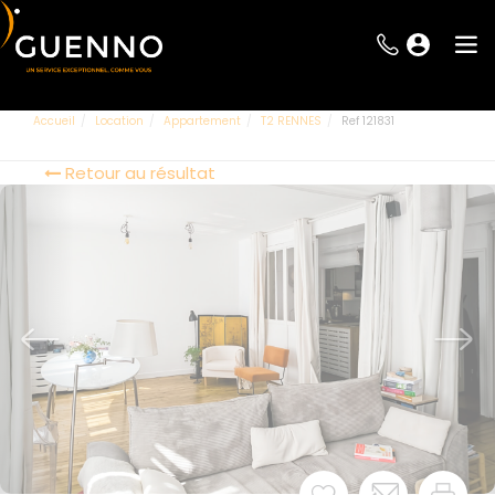
Accueil
Location
Appartement
T2 RENNES
Ref 121831
Retour au résultat