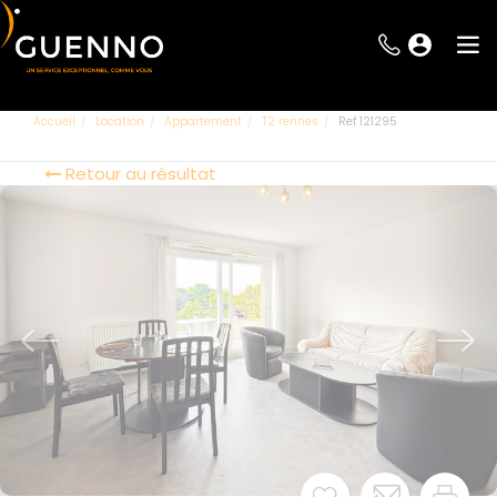
Accueil
Location
Appartement
T2 rennes
Ref 121295
Retour au résultat