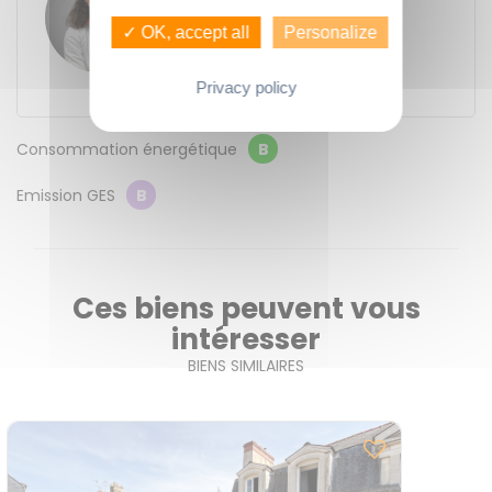
GUENNO - GUENNO LOCATION
11 place du Bas des Lices
✓ OK, accept all
Personalize
35000
Rennes
+33 7 80 97 74 39
Privacy policy
Consommation énergétique
B
Emission GES
B
Ces biens peuvent vous
intéresser
BIENS SIMILAIRES