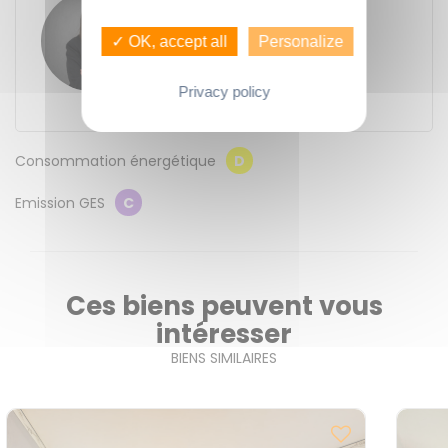
Solène FLEURY
GUENNO - GUENNO LOCATION
✓ OK, accept all
Personalize
11 place du Bas des Lices
35000
Rennes
Contacter l'agence
Privacy policy
Consommation énergétique
D
Emission GES
C
Ces biens peuvent vous
intéresser
BIENS SIMILAIRES