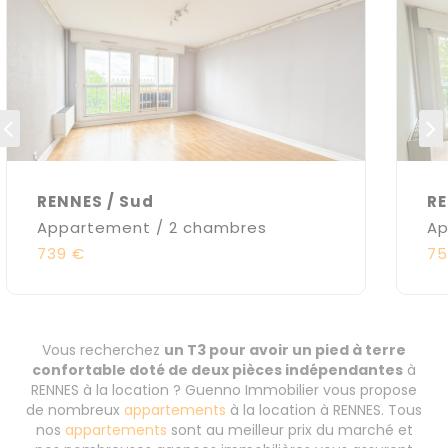
RENNES / Sud
RE
Appartement / 2 chambres
Ap
739 €
75
Vous recherchez
un T3 pour avoir un pied à terre
confortable doté de deux pièces indépendantes
à
RENNES à la location ? Guenno Immobilier vous propose
de nombreux
appartements
à la location à RENNES. Tous
nos
appartements
sont au meilleur prix du marché et