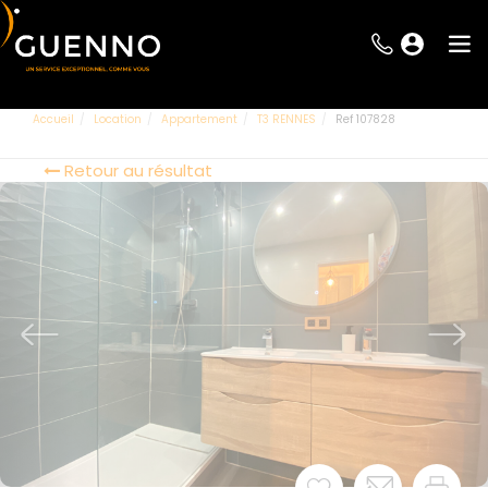
Accueil
Location
Appartement
T3 RENNES
Ref 107828
Retour au résultat