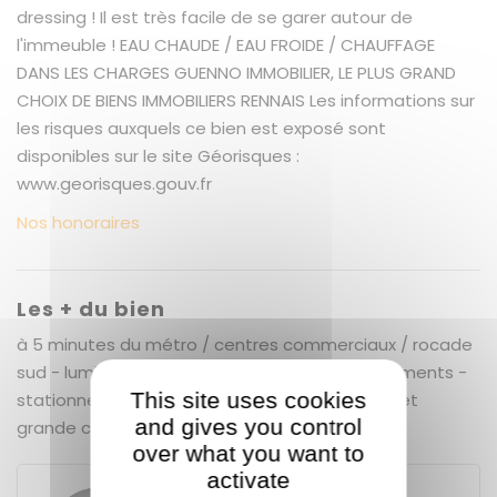
dressing ! Il est très facile de se garer autour de
l'immeuble ! EAU CHAUDE / EAU FROIDE / CHAUFFAGE
DANS LES CHARGES GUENNO IMMOBILIER, LE PLUS GRAND
CHOIX DE BIENS IMMOBILIERS RENNAIS Les informations sur
les risques auxquels ce bien est exposé sont
disponibles sur le site Géorisques :
www.georisques.gouv.fr
Nos honoraires
Les + du bien
à 5 minutes du métro / centres commerciaux / rocade
sud - lumineux - rénové - bien meublé - rangements -
This site uses cookies
stationnement facile - balcon - calme - belle et
and gives you control
grande cuisine totalement équipée
over what you want to
activate