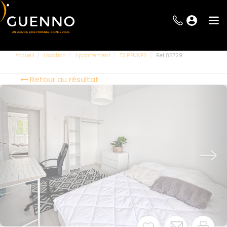
Accueil
Location
Appartement
T3 RENNES
Ref 85729
Retour au résultat