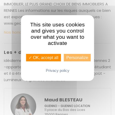
IMMOBILIER, LE PLUS GRAND CHOIX DE BIENS IMMOBILIERS A
RENNES Les informations sur les risques auxquels ce bien
est exposé sont disponibles sur le site Géorisques :
www.georisques.gouv.fr
This site uses cookies
and gives you control
Nos honoraires
over what you want to
activate
Les + du bien
✓ OK, accept all
Personalize
idéalement situé dans le quartier universitaire Rennes 2
-appartement est parfait pour une colocation étudiant
Privacy policy
et il a été totalement rénové et meublé avec goût -
Lumineux - 3 grandes chambres
Maud BLESTEAU
GUENNO - GUENNO LOCATION
11 place du Bas des Lices
35000
Rennes