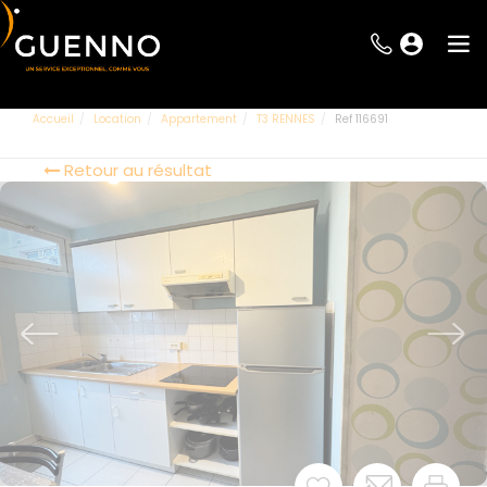
Accueil
Location
Appartement
T3 RENNES
Ref 116691
Retour au résultat