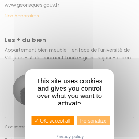
www.georisques.gouv.fr
Nos honoraires
Les + du bien
Appartement bien meublé - en face de l'université de
Villejean - stationnement facile - grand séjour - calme
This site uses cookies
Solène FLEURY
and gives you control
GUENNO - GUENNO LOCATION
11 place du Bas des Lices
over what you want to
35000
Rennes
activate
Contacter l'agence
✓ OK, accept all
Personalize
Consommation énergétique
E
Privacy policy