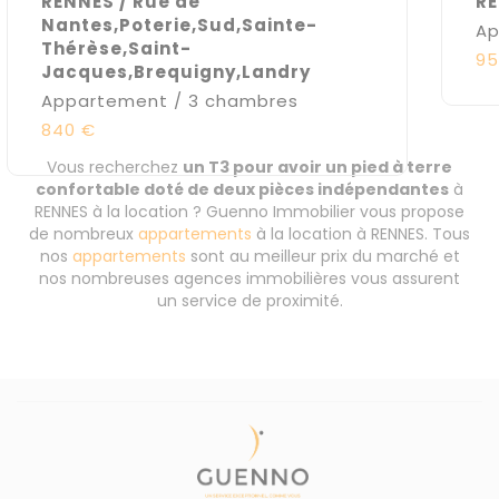
RENNES / Rue de
RE
Nantes,Poterie,Sud,Sainte-
Ap
Thérèse,Saint-
95
Jacques,Brequigny,Landry
Appartement / 3 chambres
840 €
Vous recherchez
un T3 pour avoir un pied à terre
confortable doté de deux pièces indépendantes
à
RENNES à la location ? Guenno Immobilier vous propose
de nombreux
appartements
à la location à RENNES. Tous
nos
appartements
sont au meilleur prix du marché et
nos nombreuses agences immobilières vous assurent
un service de proximité.