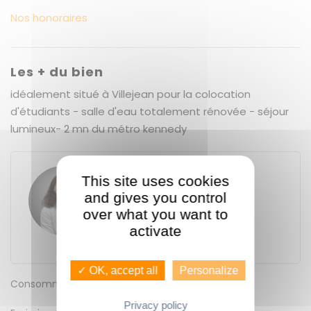
Nos honoraires
Les + du bien
idéalement situé à Villejean pour la colocation
d'étudiants - salle d'eau totalement rénovée - séjour
lumineux- 2 mn du métro kennedy
This site uses cookies
Maud BLESTEAU
and gives you control
GUENNO - GUENNO LOCATION
11 place du Bas des Lices
over what you want to
35000
Rennes
activate
+33 7 80 97 74 39
✓ OK, accept all
Personalize
Consommation énergétique
C
Privacy policy