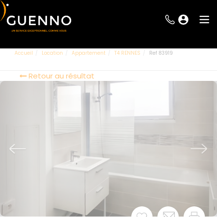
Accueil
Location
Appartement
T4 RENNES
Ref 83919
Retour au résultat