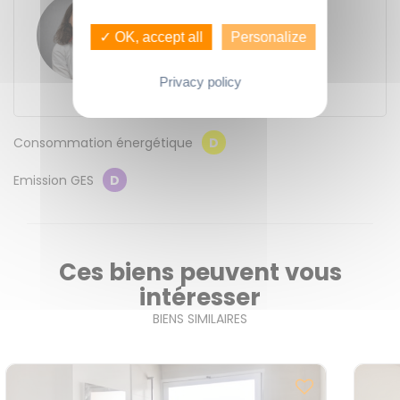
Maud BLESTEAU
GUENNO - GUENNO LOCATION
✓ OK, accept all
Personalize
11 place du Bas des Lices
35000
Rennes
Contacter l'agence
Privacy policy
Consommation énergétique
D
Emission GES
D
Ces biens peuvent vous
intéresser
BIENS SIMILAIRES