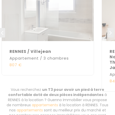
RENNES / Villejean
RE
Na
Appartement / 3 chambres
Th
807 €
Ja
Ap
84
Vous recherchez
un T3 pour avoir un pied à terre
confortable doté de deux pièces indépendantes
à
RENNES à la location ? Guenno Immobilier vous propose
de nombreux
appartements
à la location à RENNES. Tous
nos
appartements
sont au meilleur prix du marché et