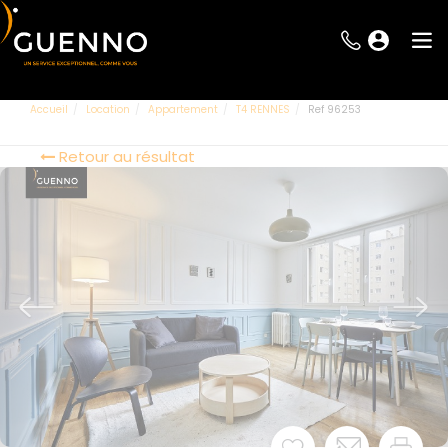
Accueil
Location
Appartement
T4 RENNES
Ref 96253
Retour au résultat