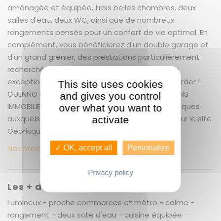
aménagée et équipée, trois belles chambres, deux
salles d'eau, deux WC, ainsi que de nombreux
rangements pensés pour un confort de vie optimal. En
complément, vous bénéficierez d'un double garage et
d'un grand grenier, des prestations particulièrement
recherchées en plein coeur de Rennes. Un bien
exceptionnel sur le secteur, à découvrir sans tarder !
This site uses cookies
GUENNO IMMOBILIER, LE PLUS GRAND CHOIX DE BIENS
and gives you control
IMMOBILIERS A RENNES Les informations sur les risques
over what you want to
auxquels ce bien est exposé sont disponibles sur le site
activate
Géorisques : www.georisques.gouv.fr
Nos honoraires
✓ OK, accept all
Personalize
Privacy policy
Les + du bien
Lumineux - proche commerces et métro - calme -
rangement - deux salle d'eau - cuisine équipée -