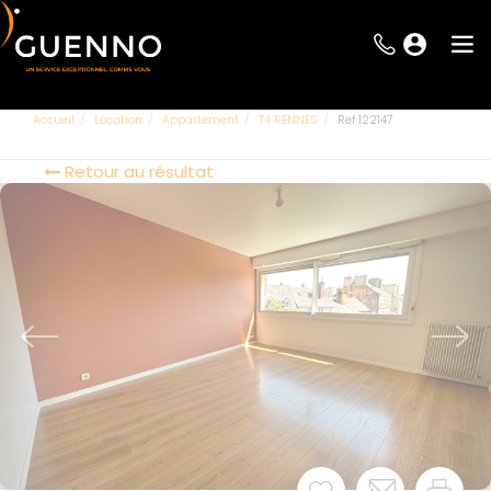
Accueil
Location
Appartement
T4 RENNES
Ref 122147
Retour au résultat