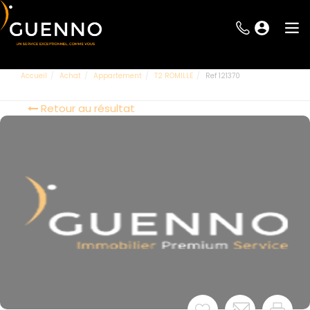
Accueil
Achat
Appartement
T2 ROMILLE
Ref 121370
Retour au résultat