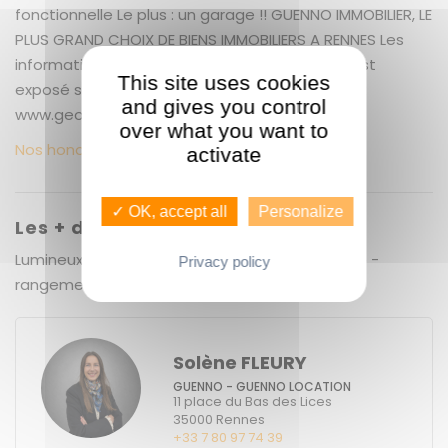
fonctionnelle Le plus : un garage !! GUENNO IMMOBILIER, LE
PLUS GRAND CHOIX DE BIENS IMMOBILIERS A RENNES Les
informations sur les risques auxquels ce bien est
This site uses cookies
exposé sont disponibles sur le site Géorisques :
and gives you control
www.georisques.gouv.fr
over what you want to
Nos honoraires
activate
✓ OK, accept all
Personalize
Les + du bien
Lumineux - dernier étage - ascenseur - garage -
Privacy policy
rangement - proche commerces
Solène FLEURY
GUENNO - GUENNO LOCATION
11 place du Bas des Lices
35000
Rennes
+33 7 80 97 74 39