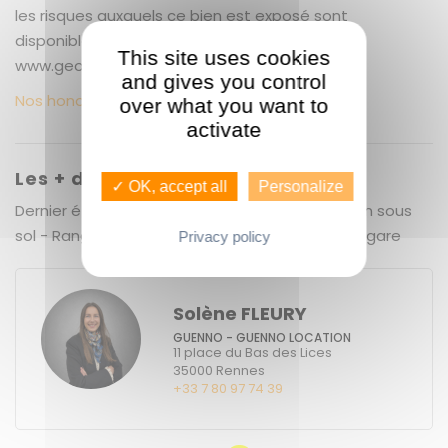
les risques auxquels ce bien est exposé sont
disponibles sur le site Géorisques :
This site uses cookies
www.georisques.gouv.fr
and gives you control
Nos honoraires
over what you want to
activate
Les + du bien
✓ OK, accept all
Personalize
Dernier étage - Belle copropriété -Box fermé en sous
sol - Rangements - Proximité immédiate de la gare
Privacy policy
Solène FLEURY
GUENNO - GUENNO LOCATION
11 place du Bas des Lices
35000
Rennes
+33 7 80 97 74 39