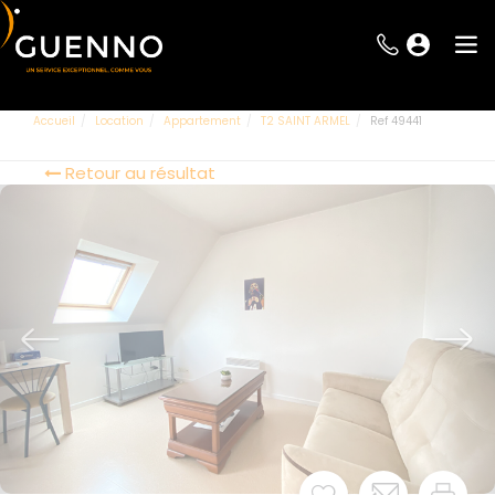
Accueil
Location
Appartement
T2 SAINT ARMEL
Ref 49441
Retour au résultat