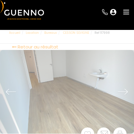
Accueil
Location
Bureaux
CESSON SEVIGNE
Ref 117998
Retour au résultat