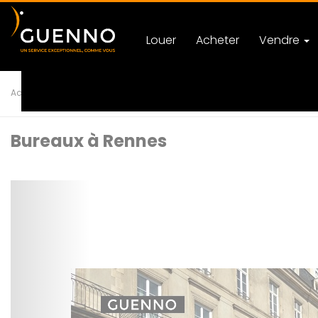
Louer
Acheter
Vendre
Accueil
Location
Bureaux
RENNES
Ref 31179
Bureaux à Rennes