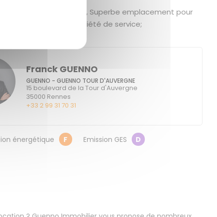
e - Place des lices - Mail, Superbe emplacement pour
ibérale, médicale ou société de service;
Franck GUENNO
GUENNO - GUENNO TOUR D'AUVERGNE
15 boulevard de la Tour d'Auvergne
35000
Rennes
+33 2 99 31 70 31
on énergétique
F
Emission GES
D
location ? Guenno Immobilier vous propose de nombreux