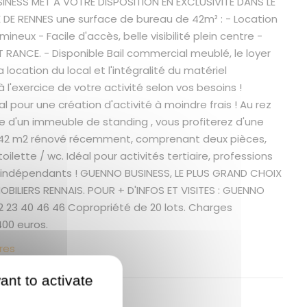
NESS MET A VOTRE DISPOSITION EN EXCLUSIVITE DANS LE
E DE RENNES une surface de bureau de 42m² : - Location
ineux - Facile d'accès, belle visibilité plein centre -
ET RANCE. - Disponible Bail commercial meublé, le loyer
location du local et l'intégralité du matériel
 l'exercice de votre activité selon vos besoins !
al pour une création d'activité à moindre frais ! Au rez
 d'un immeuble de standing , vous profiterez d'une
 42 m2 rénové récemment, comprenant deux pièces,
oilette / wc. Idéal pour activités tertiaire, professions
u indépendants ! GUENNO BUSINESS, LE PLUS GRAND CHOIX
OBILIERS RENNAIS. POUR + D'INFOS ET VISITES : GUENNO
02 23 40 46 46 Copropriété de 20 lots. Charges
400 euros.
res
ant to activate
 bien