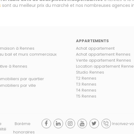
s
sont au meilleur prix du marché et nos nombreuses agences im
APPARTEMENTS
 maison à Rennes
Achat appartement
 au bail et murs commerciaux
Achat appartement Rennes
Vente appartement Rennes
ative à Rennes
Location appartement Renne
Studio Rennes
T2 Rennes
s biens immobiliers par quartier
T3 Rennes
 biens immobiliers par ville
T4 Rennes
T5 Rennes
e
Barème
Inscrivez-vo
lité
honoraires