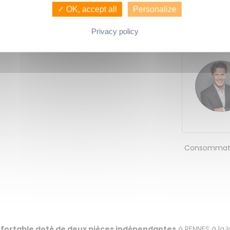
✓ OK, accept all
Personalize
Hyper centr
LA CARTE
profession l
Privacy policy
Consommati
onfortable doté de deux pièces indépendantes
à RENNES à la 