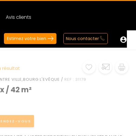
Avis clients
Estimez votre bien
Nous contacter
 résultat
NTRE VILLE,BOURG L'EVÊQUE /
REF : 31179
x / 42 m²
RENDEZ-VOUS