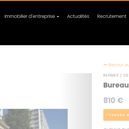
Immobilier d'entreprise
Actualités
Recrutement
Retour au
RENNES / CE
Bureau
810 €
PRENDRE 