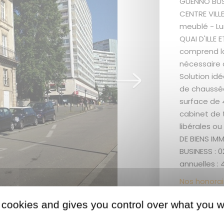
GUENNO BUSI
CENTRE VILL
meublé - Lum
QUAI D'ILLE 
comprend la 
nécessaire à
Solution idé
de chaussée
surface de
cabinet de t
libérales o
DE BIENS IMM
BUSINESS : 
annuelles : 
Nos honorai
 cookies and gives you control over what you w
Les + du