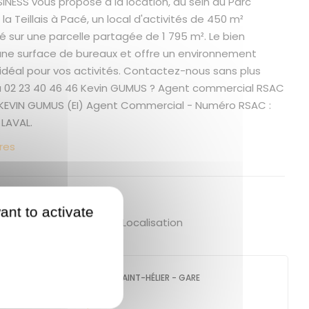
NESS vous propose à la location, au sein du Parc
 la Teillais à Pacé, un local d'activités de 450 m²
ué sur une parcelle partagée de 1 795 m². Le bien
e surface de bureaux et offre un environnement
déal pour vos activités. Contactez-nous sans plus
 02 23 40 46 46 Kevin GUMUS ? Agent commercial RSAC
12 KEVIN GUMUS (EI) Agent Commercial - Numéro RSAC :
 LAVAL.
res
 bien
ant to activate
lacement - Superficie - Localisation
GUENNO - GUENNO SAINT-HÉLIER - GARE
44 rue Saint-Hélier
35000
Rennes