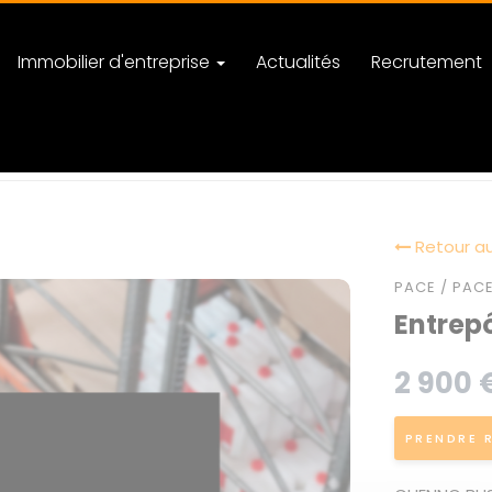
Immobilier d'entreprise
Actualités
Recrutement
8748
Retour au
PACE / PACE
Entrepô
2 900 
PRENDRE 