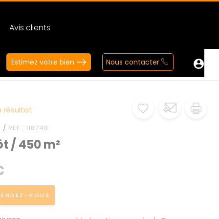
Avis clients
Estimez votre bien
Nous contacter
 résultat
 /
REF : 118748
t / 450 m²
€
RENDEZ-VOUS