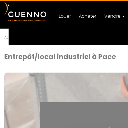
Louer
Acheter
Vendre
Accueil
Location
Entrepôt/local industriel
PACE
Ref 11
Entrepôt/local industriel à Pace