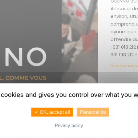
GUENNO BUSI
Artisanal de
environ, sit
comprend un
dynamique i
attendre au
: 931 018 2
931 018 212 -
Nos honorai
Les + du
 cookies and gives you control over what you w
Loyer - Emp
✓ OK, accept all
Personalize
Privacy policy