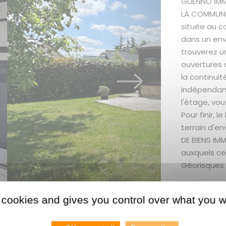
GUENNO IMMO
LA COMMUNE 
située au c
dans un en
trouverez u
ouvertures 
la continui
indépendant
l'étage, vou
Pour finir, 
terrain d'e
DE BIENS IMM
auxquels ce 
Géorisques 
Nos honorai
 cookies and gives you control over what you w
Les + du