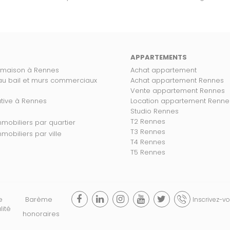
APPARTEMENTS
 maison à Rennes
Achat appartement
 au bail et murs commerciaux
Achat appartement Rennes
Vente appartement Rennes
ative à Rennes
Location appartement Renne
Studio Rennes
T2 Rennes
s biens immobiliers par quartier
T3 Rennes
 biens immobiliers par ville
T4 Rennes
T5 Rennes
e
Barème
Inscrivez-vo
lité
honoraires