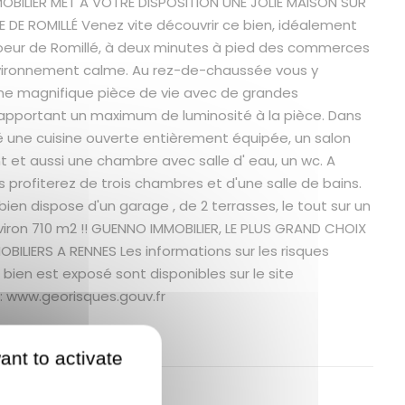
BILIER MET A VOTRE DISPOSITION UNE JOLIE MAISON SUR
DE ROMILLÉ Venez vite découvrir ce bien, idéalement
oeur de Romillé, à deux minutes à pied des commerces
vironnement calme. Au rez-de-chaussée vous y
ne magnifique pièce de vie avec de grandes
apportant un maximum de luminosité à la pièce. Dans
té une cuisine ouverte entièrement équipée, un salon
 et aussi une chambre avec salle d' eau, un wc. A
s profiterez de trois chambres et d'une salle de bains.
le bien dispose d'un garage , de 2 terrasses, le tout sur un
nviron 710 m2 !! GUENNO IMMOBILIER, LE PLUS GRAND CHOIX
OBILIERS A RENNES Les informations sur les risques
bien est exposé sont disponibles sur le site
: www.georisques.gouv.fr
res
ant to activate
 bien