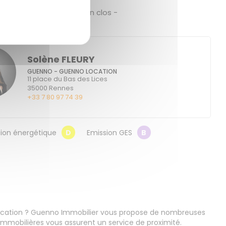
che commodités - jardin clos -
Solène FLEURY
GUENNO - GUENNO LOCATION
11 place du Bas des Lices
35000
Rennes
+33 7 80 97 74 39
on énergétique
D
Emission GES
B
location ? Guenno Immobilier vous propose de nombreuses
mmobilières vous assurent un service de proximité.