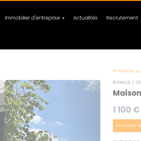
Immobilier d'entreprise
Actualités
Recrutement
Retour au
ROMILLE / CE
Maison 
1 100 €
PRENDRE 