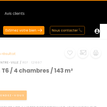
Avis clients
Estimez votre bien
Nous contacter
 résultat
NTRE-VILLE /
REF : 121697
T6 / 4 chambres / 143 m²
RENDEZ-VOUS