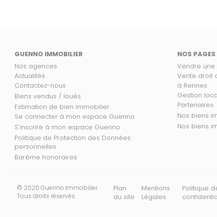
GUENNO IMMOBILIER
NOS PAGES
Nos agences
Vendre une
Actualités
Vente droit
Contactez-nous
à Rennes
Gestion loc
Biens vendus / loués
Partenaires
Estimation de bien immobilier
No
Se connecter à mon espace Guenno
Nos
S'inscrire à mon espace Guenno
Politique de Protection des Données
personnelles
Barème honoraires
© 2020 Guenno Immobilier.
Plan
Mentions
Politique d
Tous droits réservés.
du site
Légales
confidentia