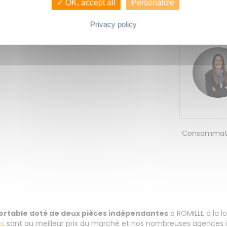
✓ OK, accept all
Personalize
Calme - pro
LA CARTE
Privacy policy
Consommati
fortable doté de deux pièces indépendantes
à ROMILLE à la 
ns
sont au meilleur prix du marché et nos nombreuses agences i