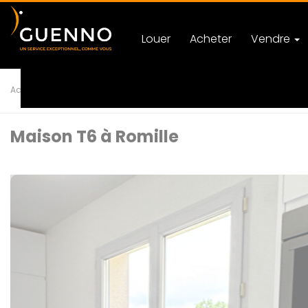
Louer
Acheter
Vendre
Accueil
Location
Maison
T6 ROMILLE
Ref 121697
Maison T6 à Romille