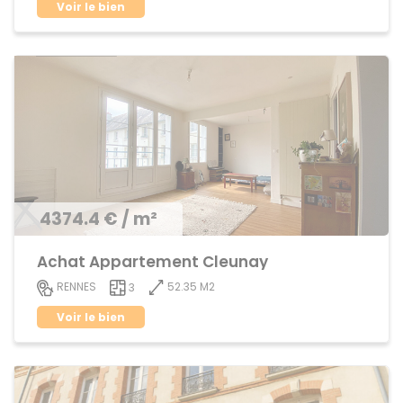
Voir le bien
4374.4 € / m²
Achat Appartement Cleunay
52.35 M2
RENNES
3
Voir le bien