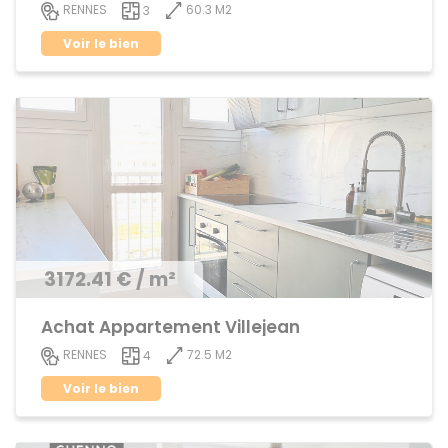
60.3 M2
RENNES
3
Voir le bien
3172.41 € / m²
Achat Appartement Villejean
72.5 M2
RENNES
4
Voir le bien