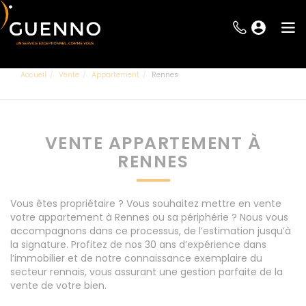
Accueil
Vente
Appartement
Rennes
VENTE APPARTEMENT À
RENNES
Vous êtes propriétaire ? Vous souhaitez mettre en vente
votre appartement à Rennes ou sa périphérie ? Nous vous
accompagnons dans ce processus, de l’estimation jusqu’à
la signature. Profitez de nos 30 ans d’expérience dans
l’immobilier et de notre connaissance exemplaire du
secteur rennais, vous assurant une gestion parfaite de la
vente de votre bien.