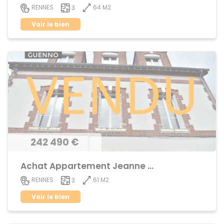
64 M2
RENNES
3
Voir le bien
242 490 €
Achat Appartement Jeanne d'Arc
61 M2
RENNES
3
Voir le bien