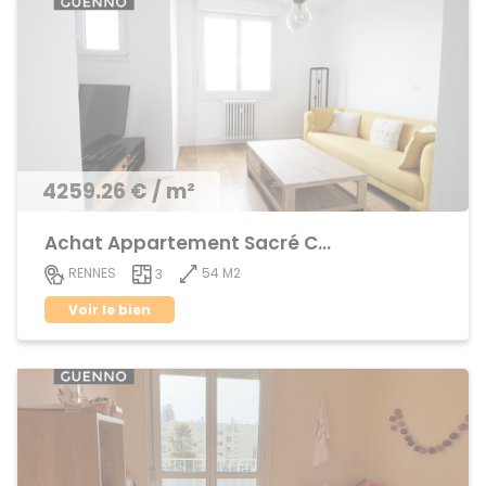
4259.26 € / m²
Achat Appartement Sacré Coeurs
54 M2
RENNES
3
Voir le bien