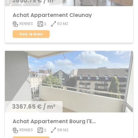
3650.79 € / m²
Achat Appartement Cleunay
63 M2
RENNES
3
Voir le bien
3367.65 € / m²
Achat Appartement Bourg l'Evêque
68 M2
RENNES
3