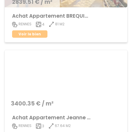
2839.51 € / m²
Achat Appartement BREQUIGNY
81 M2
RENNES
4
Voir le bien
3400.35 € / m²
Achat Appartement Jeanne d'Arc
67.64 M2
RENNES
3