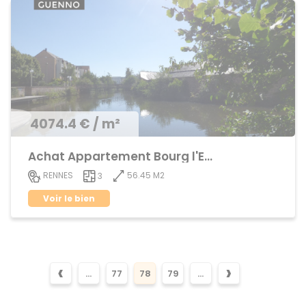
4074.4 € / m²
Achat Appartement Bourg l'Evêque
56.45 M2
RENNES
3
Voir le bien
‹
›
...
77
78
79
...