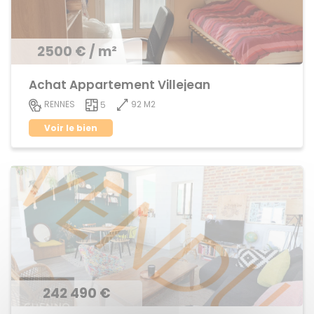
2500 € / m²
Achat Appartement Villejean
92 M2
RENNES
5
Voir le bien
242 490 €