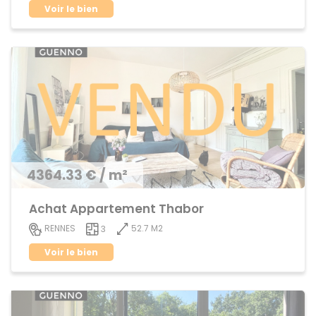
Voir le bien
4364.33 € / m²
Achat Appartement Thabor
52.7 M2
RENNES
3
Voir le bien