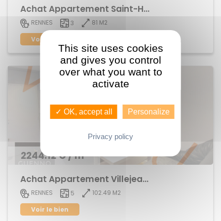
Achat Appartement Saint-Helier
81 M2
RENNES
3
Voir le bien
This site uses cookies
and gives you control
over what you want to
activate
✓ OK, accept all
Personalize
Privacy policy
2244.12 € / m²
Achat Appartement Villejean / Kennedy
102.49 M2
RENNES
5
Voir le bien