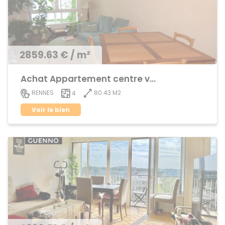
2859.63 € / m²
Achat Appartement centre ville
80.43 M2
RENNES
4
Voir le bien