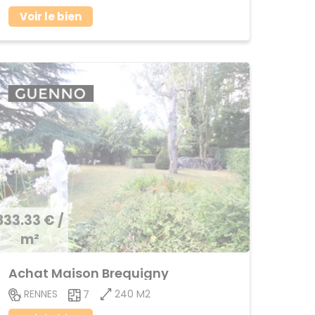
Voir le bien
833.33 € /
m²
Achat Maison Brequigny
240 M2
RENNES
7