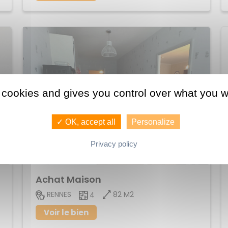
 cookies and gives you control over what you w
✓ OK, accept all
Personalize
Privacy policy
220 000 €
Achat Maison
82 M2
RENNES
4
Voir le bien