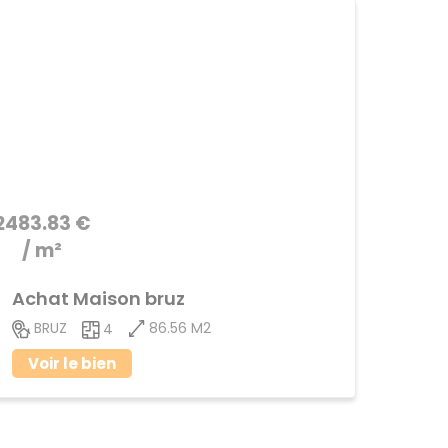
2483.83 €
/ m²
Achat Maison bruz
86.56 M2
BRUZ
4
Voir le bien