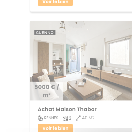
Voir le bien
5000 € /
m²
Achat Maison Thabor
40 M2
RENNES
2
Voir le bien