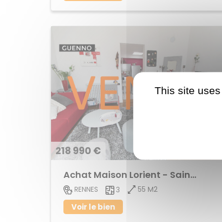
This site uses
218 990 €
Achat Maison Lorient - Saint-Brieuc
55 M2
RENNES
3
Voir le bien