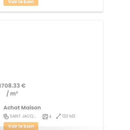
Voir le bien
1708.33 €
/ m²
Achat Maison
120 M2
SAINT JACQUES DE LA LANDE
4
Voir le bien