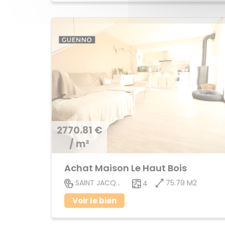
2770.81 €
/ m²
Achat Maison Le Haut Bois
75.79 M2
SAINT JACQUES DE LA LANDE
4
Voir le bien