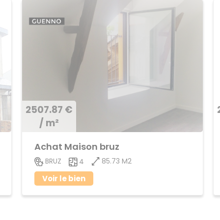
2507.87 €
/ m²
Achat Maison bruz
85.73 M2
BRUZ
4
Voir le bien