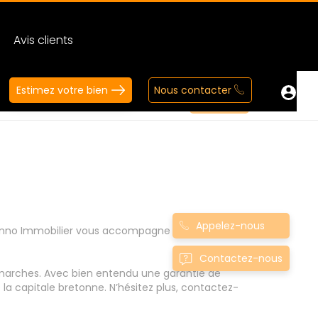
Avis clients
Estimez votre bien
Nous contacter
Appelez-nous
uenno Immobilier vous accompagne à chaque
Contactez-nous
démarches. Avec bien entendu une garantie de
e la capitale bretonne. N’hésitez plus, contactez-