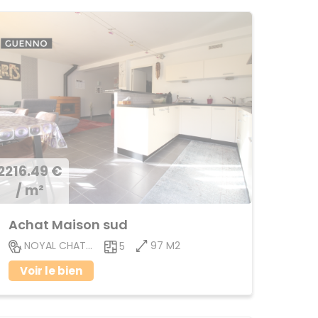
2216.49 €
/ m²
Achat Maison sud
97 M2
NOYAL CHATILLON SUR SEICHE
5
Voir le bien