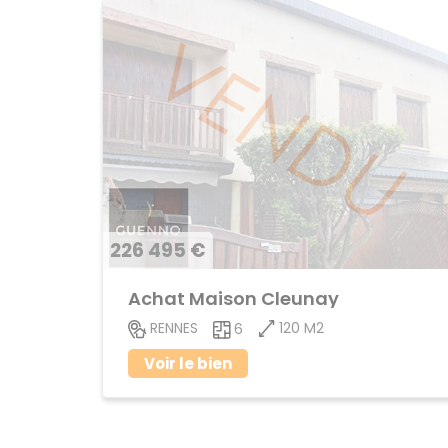
226 495 €
Achat Maison Cleunay
120 M2
RENNES
6
Voir le bien