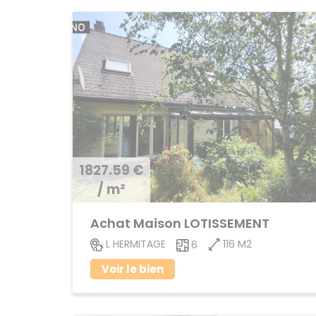
1827.59 €
/ m²
Achat Maison LOTISSEMENT
116 M2
L HERMITAGE
6
Voir le bien