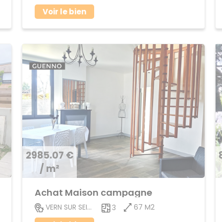
Voir le bien
2985.07 €
/ m²
Achat Maison campagne
67 M2
VERN SUR SEICHE
3