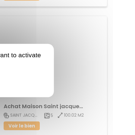
ant to activate
2099.58 €
/ m²
Achat Maison Saint jacques de la lande
100.02 M2
SAINT JACQUES DE LA LANDE
5
Voir le bien