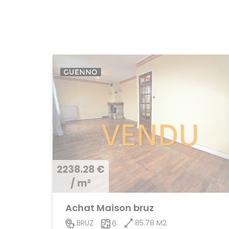
2238.28 €
/ m²
Achat Maison bruz
85.78 M2
BRUZ
6