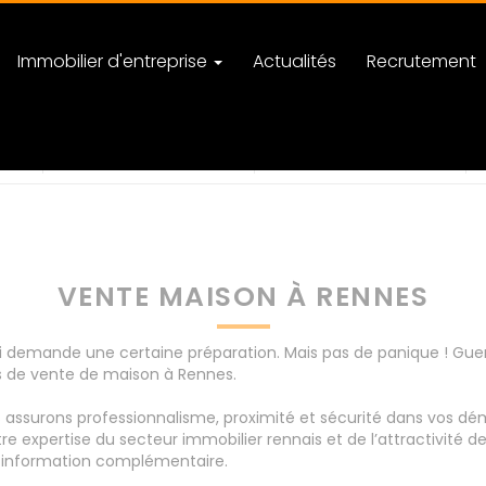
Immobilier d'entreprise
Actualités
Recrutement
u /m²
nombre de pièces
VENTE MAISON À RENNES
i demande une certaine préparation. Mais pas de panique ! G
ts de vente de maison à Rennes.
us assurons professionnalisme, proximité et sécurité dans vos 
re expertise du secteur immobilier rennais et de l’attractivité d
e information complémentaire.