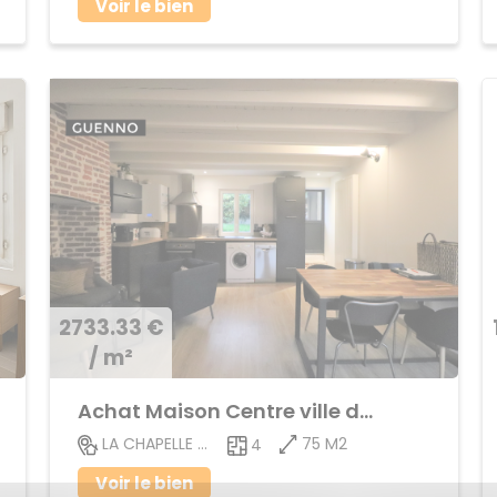
Voir le bien
2733.33 €
/ m²
Achat Maison Centre ville de La Chapelle des Fougeret
75 M2
LA CHAPELLE DES FOUGERETZ
4
Voir le bien