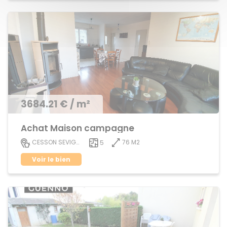
3684.21 € / m²
Achat Maison campagne
76 M2
CESSON SEVIGNE
5
Voir le bien