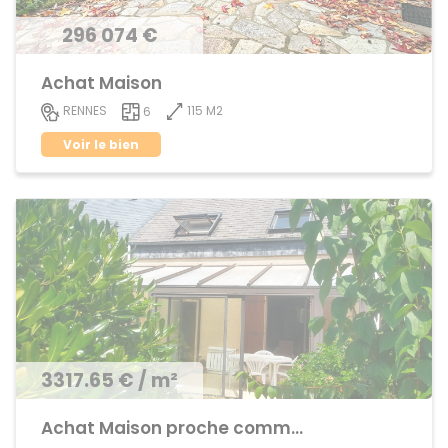
296 074 €
Achat Maison
115 M2
RENNES
6
Voir le bien
3317.65 € / m²
Achat Maison proche commerces