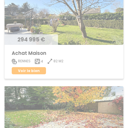
294 995 €
Achat Maison
82 M2
RENNES
4
Voir le bien