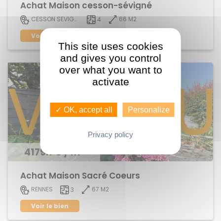
Achat Maison cesson-sévigné
66 M2
CESSON SEVIGNE
4
Voir le bien
This site uses cookies
and gives you control
over what you want to
activate
✓ OK, accept all
Personalize
Privacy policy
4179.1 € / m²
Achat Maison Sacré Coeurs
67 M2
RENNES
3
Voir le bien