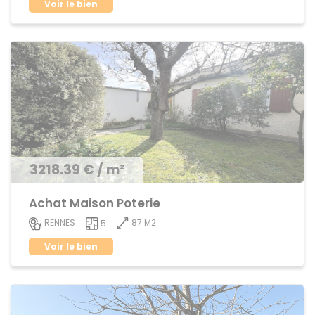
Voir le bien
3218.39 € / m²
Achat Maison Poterie
87 M2
RENNES
5
Voir le bien