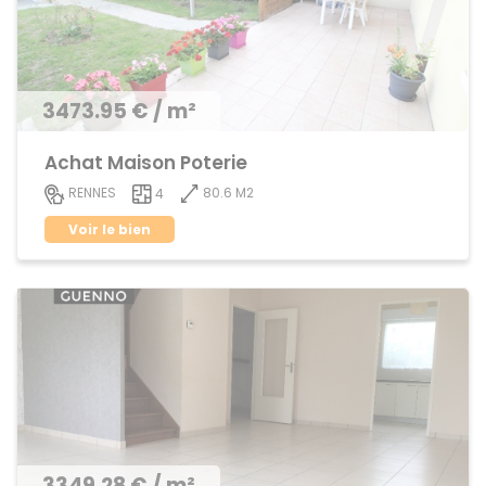
3473.95 € / m²
Achat Maison Poterie
80.6 M2
RENNES
4
Voir le bien
3349.28 € / m²