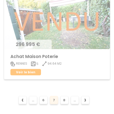
296 995 €
Achat Maison Poterie
94.64 M2
RENNES
5
Voir le bien
‹
›
...
6
7
8
...