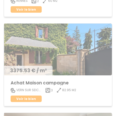
60 M2
RENNES
2
Voir le bien
3375.53 € / m²
Achat Maison campagne
82.95 M2
VERN SUR SEICHE
3
Voir le bien