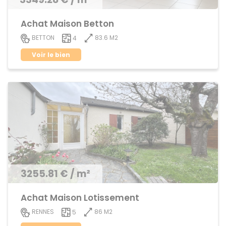
Achat Maison Betton
83.6 M2
BETTON
4
Voir le bien
3255.81 € / m²
Achat Maison Lotissement
86 M2
RENNES
5