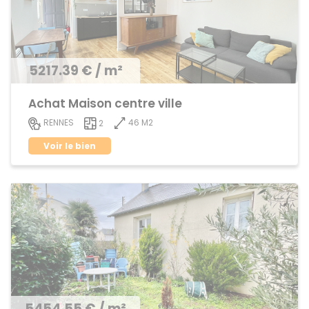
5217.39 € / m²
Achat Maison centre ville
46 M2
RENNES
2
Voir le bien
5454.55 € / m²