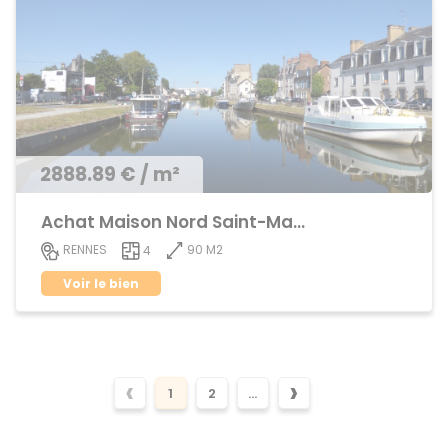
2888.89 € / m²
Achat Maison Nord Saint-Martin
90 M2
RENNES
4
Voir le bien
‹
›
1
2
...