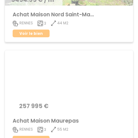
Achat Maison Nord Saint-Martin
44 M2
RENNES
3
Voir le bien
257 995 €
Achat Maison Maurepas
55 M2
RENNES
3