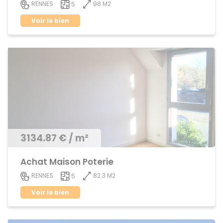
98 M2
RENNES
5
Voir le bien
3134.87 € / m²
Achat Maison Poterie
82.3 M2
RENNES
5
Voir le bien