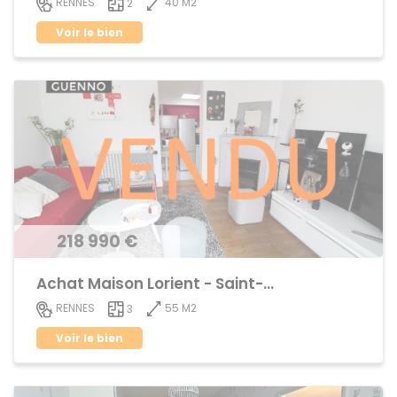
40 M2
RENNES
2
Voir le bien
218 990 €
Achat Maison Lorient - Saint-Brieuc
55 M2
RENNES
3
Voir le bien