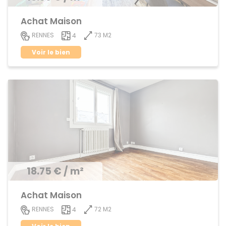
Achat Maison
73 M2
RENNES
4
Voir le bien
18.75 € / m²
Achat Maison
72 M2
RENNES
4