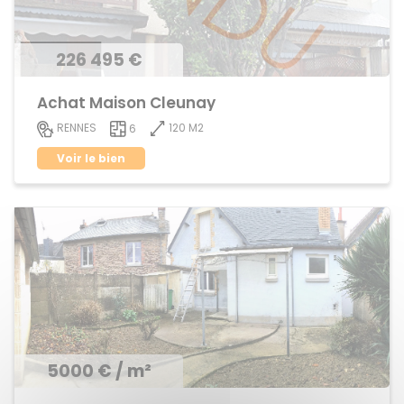
226 495 €
Achat Maison Cleunay
120 M2
RENNES
6
Voir le bien
5000 € / m²