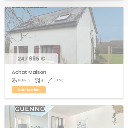
247 995 €
Achat Maison
60 M2
RENNES
4
Voir le bien