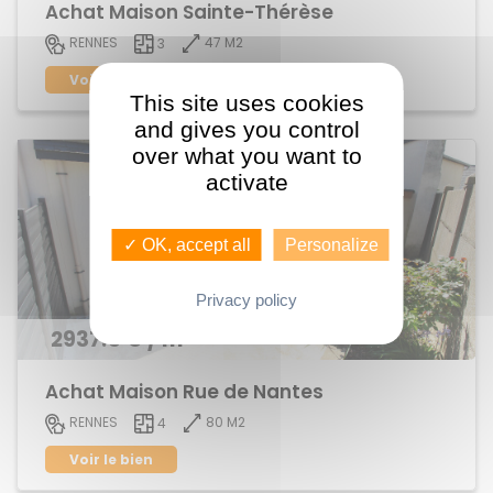
Achat Maison Sainte-Thérèse
47 M2
RENNES
3
Voir le bien
This site uses cookies
and gives you control
over what you want to
activate
✓ OK, accept all
Personalize
Privacy policy
2937.5 € / m²
Achat Maison Rue de Nantes
80 M2
RENNES
4
Voir le bien