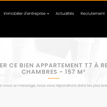
Immobilier d'entreprise
Actualités
Recrutement
ER CE BIEN APPARTEMENT T7 À RE
CHAMBRES - 157 M²
z-nous un message, nous vous répondrons dans les plus bref