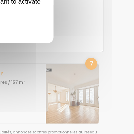
ant to activate
7
LE
es / 157 m²
alités, annonces et offres promotionnelles du réseau