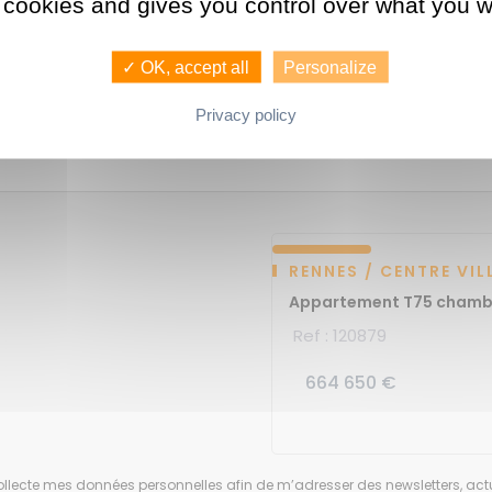
 cookies and gives you control over what you w
✓ OK, accept all
Personalize
Privacy policy
RENNES / CENTRE VIL
Appartement T7
5 chambr
Ref : 120879
664 650 €
llecte mes données personnelles afin de m’adresser des newsletters, actu