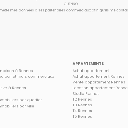
GUENNO.
mette mes données à ses partenaires commerciaux afin qu’ils me contac
APPARTEMENTS
 maison à Rennes
Achat appartement
 au bail et murs commerciaux
Achat appartement Rennes
Vente appartement Rennes
ative à Rennes
Location appartement Renne
Studio Rennes
T2 Rennes
s biens immobiliers par quartier
T3 Rennes
 biens immobiliers par ville
T4 Rennes
T5 Rennes