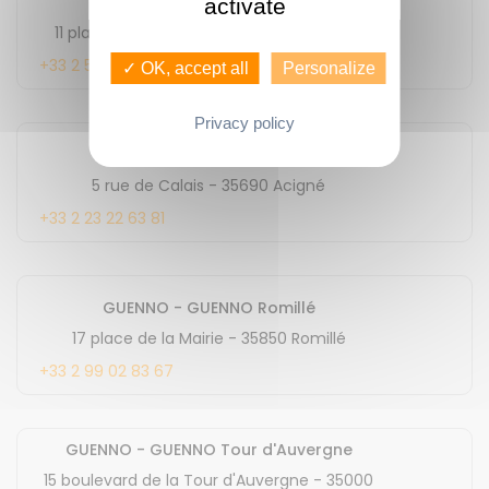
GUENNO - GUENNO Location
activate
11 place du Bas des Lices
-
35000
Rennes
+33 2 52 56 03 08
✓ OK, accept all
Personalize
Privacy policy
GUENNO - GUENNO Acigné
5 rue de Calais
-
35690
Acigné
+33 2 23 22 63 81
GUENNO - GUENNO Romillé
17 place de la Mairie
-
35850
Romillé
+33 2 99 02 83 67
GUENNO - GUENNO Tour d'Auvergne
15 boulevard de la Tour d'Auvergne
-
35000