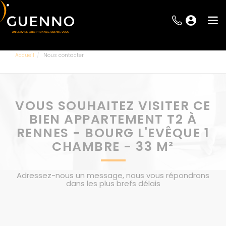
Accueil
Nous contacter
VOUS SOUHAITEZ VISITER CE
BIEN APPARTEMENT T2 À
RENNES - BOURG L'EVÊQUE 1
CHAMBRE - 33 M²
Adressez-nous un message, nous vous répondrons
dans les plus brefs délais