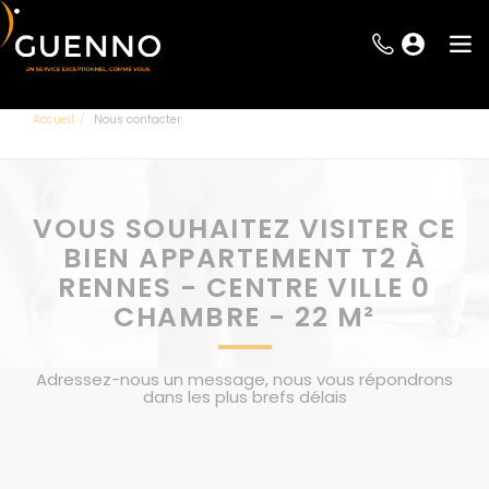
Accueil
Nous contacter
VOUS SOUHAITEZ VISITER CE
BIEN APPARTEMENT T2 À
RENNES - CENTRE VILLE 0
CHAMBRE - 22 M²
Adressez-nous un message, nous vous répondrons
dans les plus brefs délais