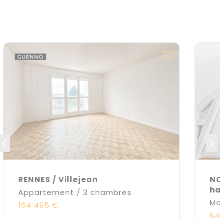
RENNES / Villejean
NO
h
Appartement / 3 chambres
Ma
164 495 €
64