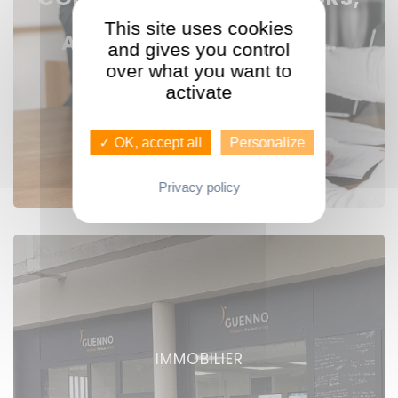
RESPONSABLES
This site uses cookies
AGENCES, ASSISTANTES…
and gives you control
over what you want to
activate
Voir nos offres
✓ OK, accept all
Personalize
Privacy policy
IMMOBILIER