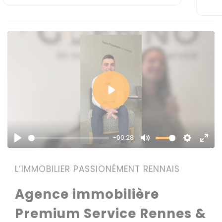
Play
-00:28
Play
Mute
Settings
Enter
fulls
L’IMMOBILIER PASSIONÉMENT RENNAIS
Agence immobilière
Premium Service Rennes &