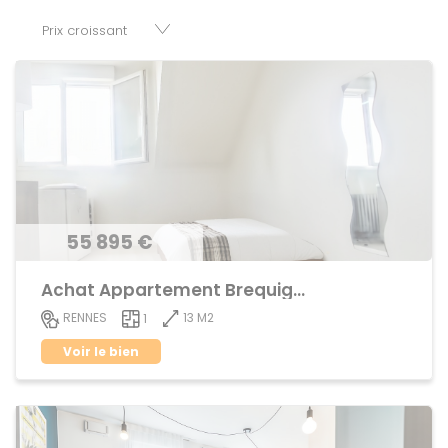
fonds de commerces, appartements, maisons, immeubles,
terrains et murs.
55 895 €
Achat Appartement Brequigny
13 M2
RENNES
1
Voir le bien