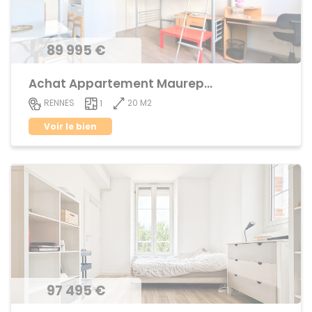
89 995 €
Achat Appartement Maurepas
20 M2
RENNES
1
Voir le bien
97 495 €