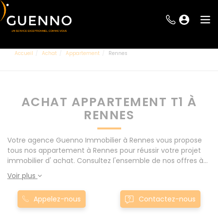
Accueil
Achat
Appartement
Rennes
ACHAT APPARTEMENT T1 À
RENNES
Votre agence Guenno Immobilier à Rennes vous propose
tous nos appartement à Rennes pour réussir votre projet
immobilier d' achat. Consultez l'ensemble de nos offres à
Rennes mais également aux alentours : Le Rheu, Pacé,
Voir plus
Montgermont... Nos appartement T1 à Rennes sont
proposés au meilleur prix du marché pour permettre au
Appelez-nous
Contactez-nous
plus grand nombre de réussir son projet immobilier. Nous
mettons à votre disposition parkings, cessions de baux,