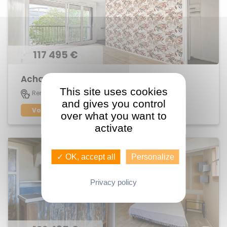
117 495 €
Achat Appartement Beaulieu
This site uses cookies
21 M2
Rennes
1
and gives you control
Voir le bien
over what you want to
activate
✓ OK, accept all
Personalize
Privacy policy