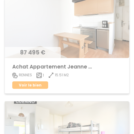
87 495 €
Achat Appartement Jeanne d'Arc
15.51 M2
RENNES
1
Voir le bien