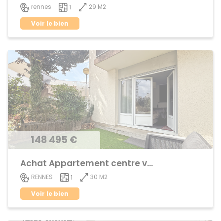
29 M2
rennes
1
Voir le bien
148 495 €
Achat Appartement centre ville
30 M2
RENNES
1
Voir le bien