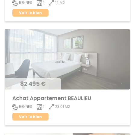
14 M2
RENNES
1
Voir le bien
82 495 €
Achat Appartement BEAULIEU
23.01 M2
RENNES
1
Voir le bien