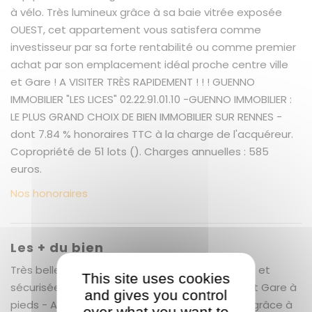
à vélo. Très lumineux grâce à sa baie vitrée exposée
OUEST, cet appartement vous satisfera comme
investisseur par sa forte rentabilité ou comme premier
achat par son emplacement idéal proche centre ville
et Gare ! A VISITER TRÈS RAPIDEMENT ! ! ! GUENNO
IMMOBILIER "LES LICES" 02.22.91.01.10 -GUENNO IMMOBILIER :
LE PLUS GRAND CHOIX DE BIEN IMMOBILIER SUR RENNES -
dont 7.84 % honoraires TTC à la charge de l'acquéreur.
Copropriété de 51 lots (). Charges annuelles : 585
euros.
Nos honoraires
Les + du bien
Très belle copropriété de standing, entretenue et
This site uses cookies
sécurisée - Emplacement proche centre ville et Gare à
and gives you control
pieds - Appartement sans travaux - Lumineux grâce à
over what you want to