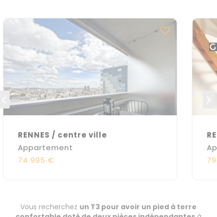
RENNES / centre ville
RE
Appartement
Ap
74 995 €
79
Vous recherchez
un T3 pour avoir un pied à terre
confortable doté de deux pièces indépendantes
à