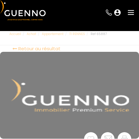
Accueil
Achat
Appartement
T1 RENNES
Ref 65887
Retour au résultat