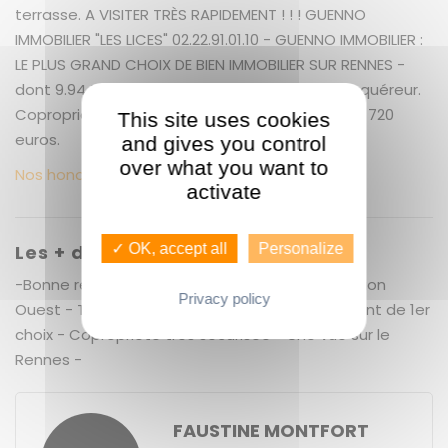
terrasse. A VISITER TRÈS RAPIDEMENT ! ! ! GUENNO
IMMOBILIER "LES LICES" 02.22.91.01.10 - GUENNO IMMOBILIER :
LE PLUS GRAND CHOIX DE BIEN IMMOBILIER SUR RENNES -
dont 9.94 % honoraires TTC à la charge de l'acquéreur.
Copropriété de 200 lots (). Charges annuelles : 720
This site uses cookies
euros.
and gives you control
over what you want to
Nos honoraires
activate
Les + du bien
✓ OK, accept all
Personalize
-Bonne rentabilité locative - lumineux - Exposition
Privacy policy
Ouest - Terrasse - Dernier étage - Emplacement de 1er
choix - Copropriété très sécurisée - Une vue sur le
Rennes -
FAUSTINE MONTFORT