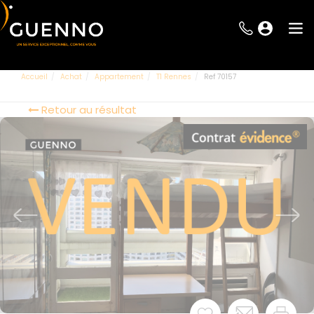
Accueil
Achat
Appartement
T1 Rennes
Ref 70157
Retour au résultat