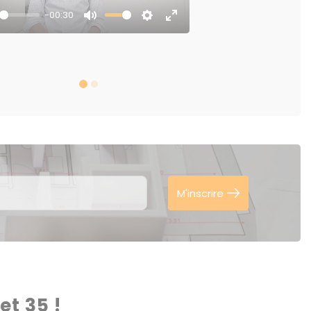
-00:30
y
Mute
Settings
Enter
fullscreen
M'inscrire
t 35 !