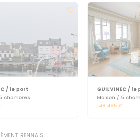
C / le port
GUILVINEC / le p
 5 chambres
Maison / 5 cha
€
148 495 €
NÉMENT RENNAIS