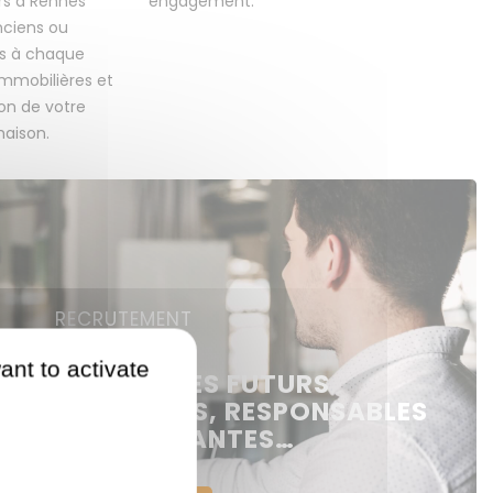
rs à Rennes
engagement.
ciens ou
ns à chaque
immobilières et
on de votre
aison.
RECRUTEMENT
ant to activate
RECRUTONS DES FUTURS
 NÉGOCIATEURS, RESPONSABLES
ENCES, ASSISTANTES…