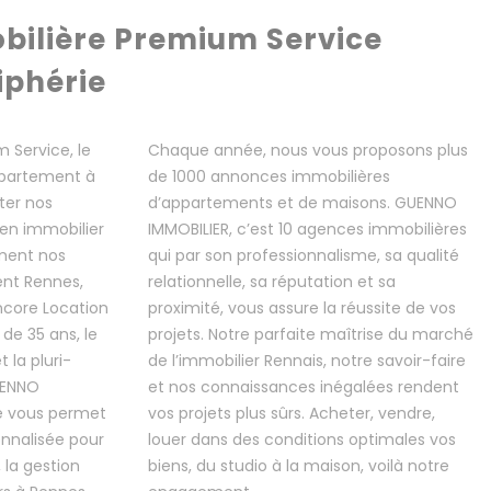
ilière Premium Service
iphérie
 Service, le
Chaque année, nous vous proposons plus
appartement à
de 1000 annonces immobilières
ter nos
d’appartements et de maisons. GUENNO
ien immobilier
IMMOBILIER, c’est 10 agences immobilières
ment nos
qui par son professionnalisme, sa qualité
ent Rennes,
relationnelle, sa réputation et sa
core Location
proximité, vous assure la réussite de vos
de 35 ans, le
projets. Notre parfaite maîtrise du marché
 la pluri-
de l’immobilier Rennais, notre savoir-faire
UENNO
et nos connaissances inégalées rendent
e vous permet
vos projets plus sûrs. Acheter, vendre,
onnalisée pour
louer dans des conditions optimales vos
, la gestion
biens, du studio à la maison, voilà notre