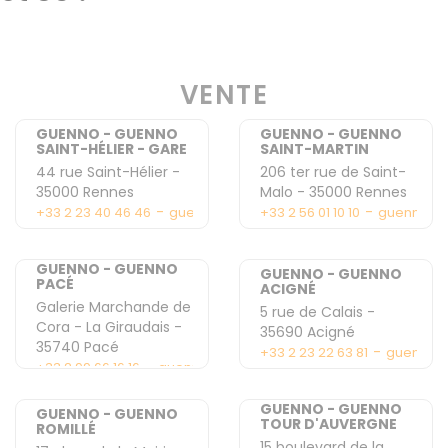
VENTE
GUENNO - GUENNO
GUENNO - GUENNO
SAINT-HÉLIER - GARE
SAINT-MARTIN
44 rue Saint-Hélier
-
206 ter rue de Saint-
35000
Rennes
Malo
-
35000
Rennes
-
-
+33 2 23 40 46 46
guenno2@guenno.com
+33 2 56 01 10 10
guenno5@
GUENNO - GUENNO
GUENNO - GUENNO
PACÉ
ACIGNÉ
Galerie Marchande de
5 rue de Calais
-
Cora - La Giraudais
-
35690
Acigné
35740
Pacé
-
+33 2 23 22 63 81
guennoa
-
+33 2 99 66 16 16
guennopace@gmail.com
GUENNO - GUENNO
GUENNO - GUENNO
TOUR D'AUVERGNE
ROMILLÉ
15 boulevard de la