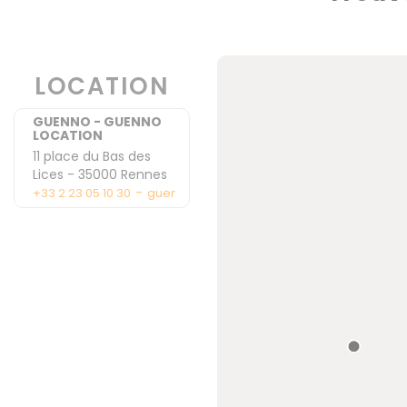
LOCATION
GUENNO - GUENNO
LOCATION
11 place du Bas des
Lices
-
35000
Rennes
-
+33 2 23 05 10 30
guennolocation@guenno.com