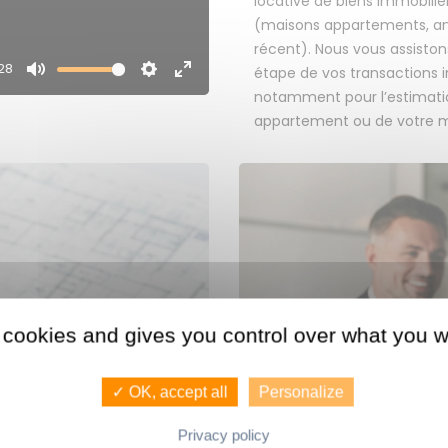
locative de biens immobilie
(maisons appartements, an
récent). Nous vous assisto
28
étape de vos transactions 
Mute
Settings
Enter
notamment pour l’estimati
fullscreen
appartement ou de votre m
 cookies and gives you control over what you w
NOUS 
NDEZ UNE
CONSEILLERS
BIEN.
✓ OK, accept all
Personalize
AG
Privacy policy