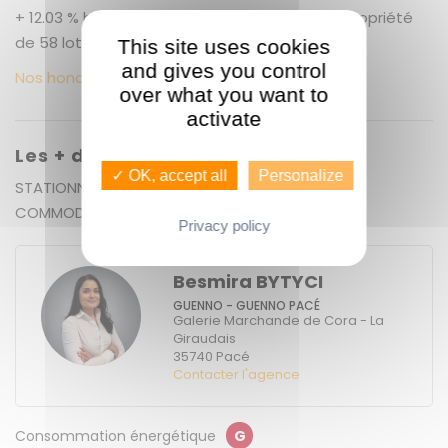
+ 12.03 % honoraires de négociation TTC. Copropriété
de 58 lots (). Charges annuelles : 1200 euros.
This site uses cookies
and gives you control
Nos honoraires
over what you want to
activate
Les + du bien
✓ OK, accept all
Personalize
STATIONNEMENT PRIVATIF - PROCHE DE TOUTES
COMMODITES ECOLES ET TRANSPORTS -
Privacy policy
Besmira BYTYCI
GUENNO - GUENNO PACÉ
Galerie Marchande de Cora - La
Giraudais
35740
Pacé
Contacter l'agence
Consommation énergétique
G