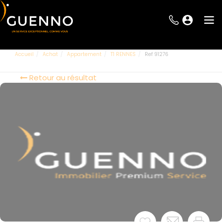
Accueil
Achat
Appartement
T1 RENNES
Ref 91276
Retour au résultat