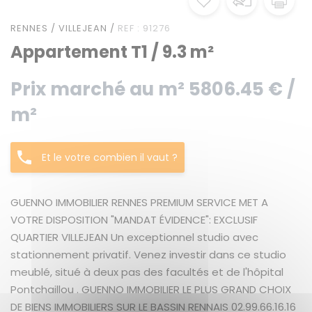
RENNES / VILLEJEAN /
REF : 91276
Appartement T1 / 9.3 m²
Prix marché au m² 5806.45 € /
m²
Et le votre combien il vaut ?
GUENNO IMMOBILIER RENNES PREMIUM SERVICE MET A
VOTRE DISPOSITION "MANDAT ÉVIDENCE": EXCLUSIF
QUARTIER VILLEJEAN Un exceptionnel studio avec
stationnement privatif. Venez investir dans ce studio
meublé, situé à deux pas des facultés et de l'hôpital
Pontchaillou . GUENNO IMMOBILIER LE PLUS GRAND CHOIX
DE BIENS IMMOBILIERS SUR LE BASSIN RENNAIS 02.99.66.16.16