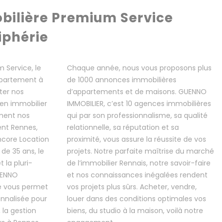
ilière Premium Service
iphérie
 Service, le
Chaque année, nous vous proposons plus
appartement à
de 1000 annonces immobilières
ter nos
d’appartements et de maisons. GUENNO
ien immobilier
IMMOBILIER, c’est 10 agences immobilières
ment nos
qui par son professionnalisme, sa qualité
ent Rennes,
relationnelle, sa réputation et sa
core Location
proximité, vous assure la réussite de vos
de 35 ans, le
projets. Notre parfaite maîtrise du marché
 la pluri-
de l’immobilier Rennais, notre savoir-faire
UENNO
et nos connaissances inégalées rendent
e vous permet
vos projets plus sûrs. Acheter, vendre,
onnalisée pour
louer dans des conditions optimales vos
, la gestion
biens, du studio à la maison, voilà notre