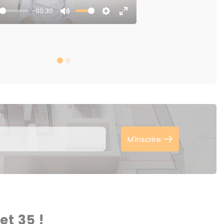
-00:30
y
Mute
Settings
Enter
fullscreen
M'inscrire
t 35 !