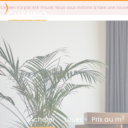
Ce bien n'a pas été trouvé. Nous vous invitons à faire une nouv
Louer
Acheter
Vendre
2
Acheter
Louer
Prix au m