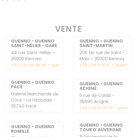
VENTE
GUENNO - GUENNO
GUENNO - GUENNO
SAINT-HÉLIER - GARE
SAINT-MARTIN
44 rue Saint-Hélier
-
206 ter rue de Saint-
35000
Rennes
Malo
-
35000
Rennes
-
-
+33 2 23 40 46 46
guenno2@guenno.com
+33 2 56 01 10 10
guenno5@
GUENNO - GUENNO
GUENNO - GUENNO
PACÉ
ACIGNÉ
Galerie Marchande de
5 rue de Calais
-
Cora - La Giraudais
-
35690
Acigné
35740
Pacé
-
+33 2 23 22 63 81
guennoa
-
+33 2 99 66 16 16
guennopace@gmail.com
GUENNO - GUENNO
GUENNO - GUENNO
TOUR D'AUVERGNE
ROMILLÉ
15 boulevard de la