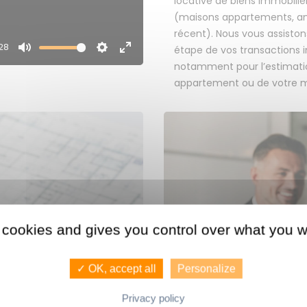
locative de biens immobilie
(maisons appartements, an
récent). Nous vous assisto
28
étape de vos transactions 
Mute
Settings
Enter
notamment pour l’estimati
fullscreen
appartement ou de votre m
 cookies and gives you control over what you w
NOUS 
NDEZ UNE
CONSEILLERS
BIEN.
✓ OK, accept all
Personalize
AG
Privacy policy