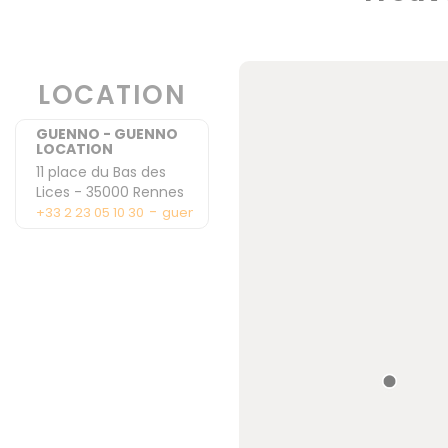
LOCATION
GUENNO - GUENNO
LOCATION
11 place du Bas des
Lices
-
35000
Rennes
-
+33 2 23 05 10 30
guennolocation@guenno.com