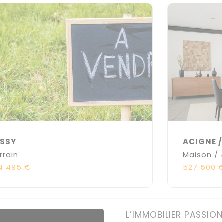
ASSY
ACIGNE /
rrain
Maison /
4 495 €
527 500 
L’IMMOBILIER PASSIO