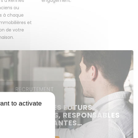
rs à Rennes
engagement.
ciens ou
ns à chaque
immobilières et
on de votre
aison.
RECRUTEMENT
ant to activate
RECRUTONS DES FUTURS
 NÉGOCIATEURS, RESPONSABLES
ENCES, ASSISTANTES…