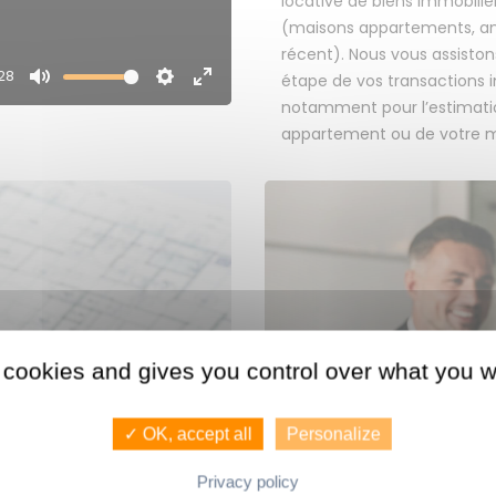
locative de biens immobilie
(maisons appartements, an
récent). Nous vous assisto
28
étape de vos transactions 
Mute
Settings
Enter
notamment pour l’estimati
fullscreen
appartement ou de votre m
 cookies and gives you control over what you w
NOUS 
NDEZ UNE
CONSEILLERS
BIEN.
✓ OK, accept all
Personalize
AG
Privacy policy