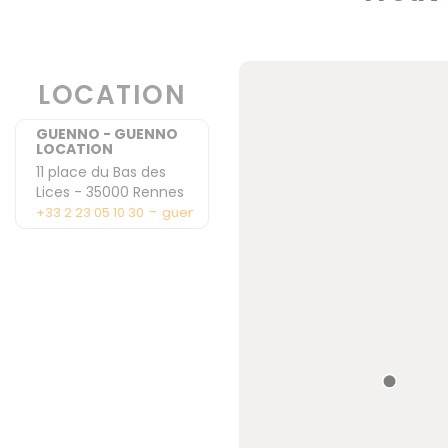
LOCATION
GUENNO - GUENNO
LOCATION
11 place du Bas des
Lices
-
35000
Rennes
-
+33 2 23 05 10 30
guennolocation@guenno.com