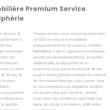
ilière Premium Service
iphérie
 Service, le
Chaque année, nous vous proposons plus
appartement à
de 1000 annonces immobilières
ter nos
d’appartements et de maisons. GUENNO
ien immobilier
IMMOBILIER, c’est 10 agences immobilières
ment nos
qui par son professionnalisme, sa qualité
ent Rennes,
relationnelle, sa réputation et sa
core Location
proximité, vous assure la réussite de vos
de 35 ans, le
projets. Notre parfaite maîtrise du marché
 la pluri-
de l’immobilier Rennais, notre savoir-faire
UENNO
et nos connaissances inégalées rendent
e vous permet
vos projets plus sûrs. Acheter, vendre,
onnalisée pour
louer dans des conditions optimales vos
, la gestion
biens, du studio à la maison, voilà notre