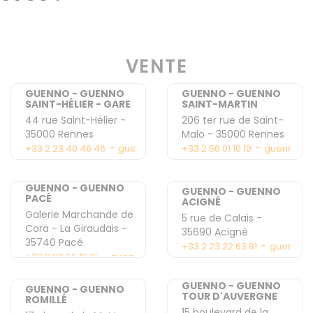
VENTE
GUENNO - GUENNO
GUENNO - GUENNO
SAINT-HÉLIER - GARE
SAINT-MARTIN
44 rue Saint-Hélier
-
206 ter rue de Saint-
35000
Rennes
Malo
-
35000
Rennes
-
-
+33 2 23 40 46 46
guenno2@guenno.com
+33 2 56 01 10 10
guenno5@
GUENNO - GUENNO
GUENNO - GUENNO
PACÉ
ACIGNÉ
Galerie Marchande de
5 rue de Calais
-
Cora - La Giraudais
-
35690
Acigné
35740
Pacé
-
+33 2 23 22 63 81
guennoa
-
+33 2 99 66 16 16
guennopace@gmail.com
GUENNO - GUENNO
GUENNO - GUENNO
TOUR D'AUVERGNE
ROMILLÉ
15 boulevard de la