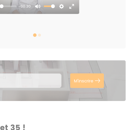
-00:30
y
Mute
Settings
Enter
fullscreen
M'inscrire
t 35 !