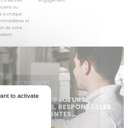
rs à Rennes
engagement.
ciens ou
ns à chaque
immobilières et
on de votre
aison.
RECRUTEMENT
ant to activate
RECRUTONS DES FUTURS
 NÉGOCIATEURS, RESPONSABLES
ENCES, ASSISTANTES…