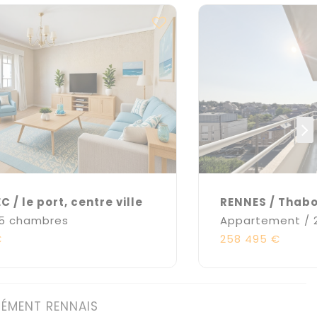
 / le port, centre ville
RENNES / Thab
 5 chambres
Appartement / 
€
258 495 €
NÉMENT RENNAIS