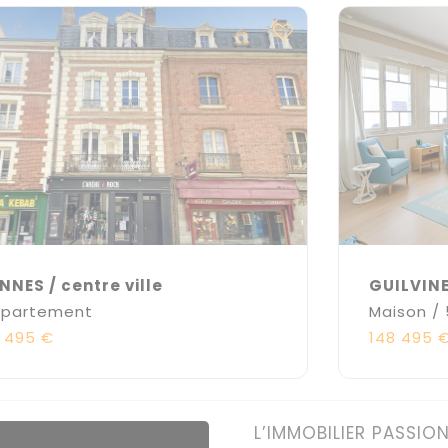
NNES / centre ville
GUILVINEC
partement
Maison /
 495 €
148 495 
L’IMMOBILIER PASSIO