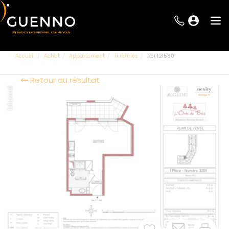
Accueil
Achat
Appartement
T1 rennes
Ref 121580
Retour au résultat