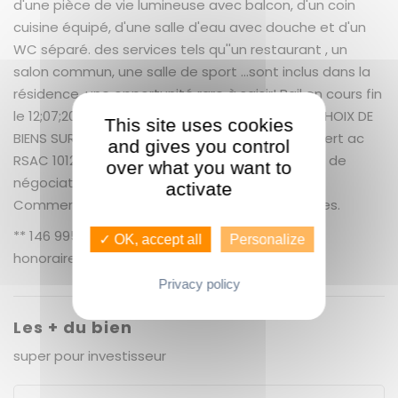
d'une pièce de vie lumineuse avec balcon, d'un coin
cuisine équipé, d'une salle d'eau avec douche et d'un
WC séparé. des services tels qu''un restaurant , un
salon commun, une salle de sport ...sont inclus dans la
résidence. une opportunité rare à saisir! Bail en cours fin
le 12;07;2030 GUENNO IMMOBILIER LE PLS GRAND CHOIX DE
This site uses cookies
BIENS SUR RENNES ET SA PERIPHERIE. Audrey Lambert ac
and gives you control
RSAC 101270890 0744898189 + 6.13 % honoraires de
over what you want to
négociation TTC. AUDREY LAMBERT (EI) Agent
activate
Commercial - Numéro RSAC : 101270890 - Rennes.
** 146 995 € honoraires inclus | 138 500 € hors
✓ OK, accept all
Personalize
honoraires
Nos honoraires
Privacy policy
Les + du bien
super pour investisseur