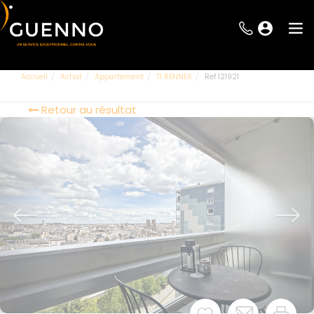
Accueil
Achat
Appartement
T1 RENNES
Ref 121921
Retour au résultat