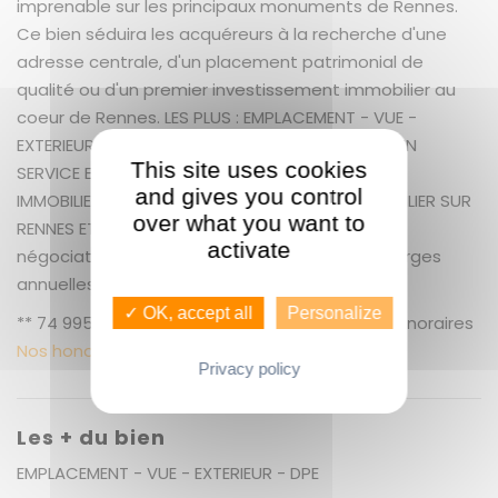
imprenable sur les principaux monuments de Rennes.
Ce bien séduira les acquéreurs à la recherche d'une
adresse centrale, d'un placement patrimonial de
qualité ou d'un premier investissement immobilier au
coeur de Rennes. LES PLUS : EMPLACEMENT - VUE -
EXTERIEUR - DPE GUENNO IMMOBILIER ST MARTIN UN
This site uses cookies
SERVICE EXCEPTIONNEL COMME VOUS ! GUENNO
and gives you control
IMMOBILIER : LE PLUS GRAND CHOIX DE BIEN IMMOBILIER SUR
over what you want to
RENNES ET ALENTOURS + 9.48 % honoraires de
activate
négociation TTC. Copropriété de 407 lots. Charges
annuelles : 600 euros.
✓ OK, accept all
Personalize
** 74 995 € honoraires inclus | 68 500 € hors honoraires
Nos honoraires
Privacy policy
Les + du bien
EMPLACEMENT - VUE - EXTERIEUR - DPE