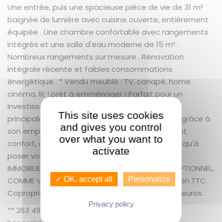
Une entrée, puis une spacieuse pièce de vie de 31 m²
baignée de lumière avec cuisine ouverte, entièrement
équipée . Une chambre confortable avec rangements
intégrés et une salle d'eau moderne de 15 m².
Nombreux rangements sur mesure . Rénovation
intégrale récente et faibles consommations
énergétique . * Vendu meublé : TV, canapé, home
cinéma, lit ! prêt à emménager ! Parfait pour un
investisseur, un pied-à-terre ou une résidence
This site uses cookies
principale . Très bon rendement locatif garanti grâce à
and gives you control
son emplacement premium . Un bien rare, alliant
over what you want to
confort, qualité et situation idéale ? il n'y a plus qu'à
activate
poser vos valises ! Appelez nous vite! GUENNO
IMMOBILIER RENNES SAINT HELIER UN SERVICE EXCEPTIONNEL,
✓ OK, accept all
Personalize
COMME VOUS + 5.40 % honoraires de négociation TTC.
Copropriété de 5 lots. Charges annuelles : 1152 euros.
Privacy policy
** 263 495 € honoraires inclus | 250 000 € hors