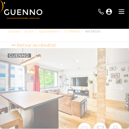
Accueil
Achat
Appartement
T2 RENNES
Ref 118005
Retour au résultat