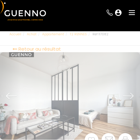
Accueil
Achat
Appartement
T2 RENNES
Ref 117082
Retour au résultat