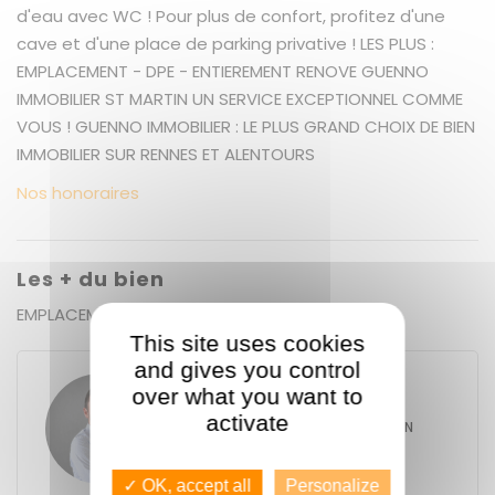
d'eau avec WC ! Pour plus de confort, profitez d'une
cave et d'une place de parking privative ! LES PLUS :
EMPLACEMENT - DPE - ENTIEREMENT RENOVE GUENNO
IMMOBILIER ST MARTIN UN SERVICE EXCEPTIONNEL COMME
VOUS ! GUENNO IMMOBILIER : LE PLUS GRAND CHOIX DE BIEN
IMMOBILIER SUR RENNES ET ALENTOURS
Nos honoraires
Les + du bien
EMPLACEMENT - DPE - ENTIEREMENT RENOVE
This site uses cookies
and gives you control
over what you want to
Antoine GUENNO
activate
GUENNO - GUENNO SAINT-MARTIN
206 ter rue de Saint-Malo
35000
Rennes
Contacter l'agence
✓ OK, accept all
Personalize