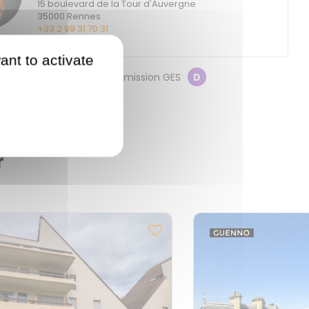
15 boulevard de la Tour d'Auvergne
35000
Rennes
+33 2 99 31 70 31
ant to activate
on énergétique
D
Emission GES
D
r