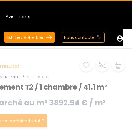
Avis clients
Estimez votre bien
Nous contacter
 résultat
NTRE VILLE /
REF : 119138
ment T2 / 1 chambre / 41.1 m²
arché au m² 3892.94 € / m²
votre combien il vaut ?