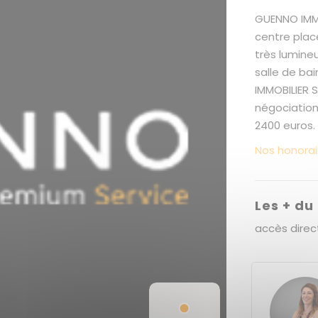
GUENNO IMMO
centre plac
très lumine
salle de bai
IMMOBILIER 
négociation
2400 euros.
Nos honorai
Les + du
accès direct