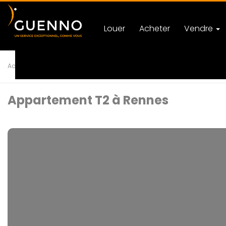
Louer
Acheter
Vendre
Accueil
Achat
Appartement
T2 RENNES
Ref 119138
Appartement T2 à Rennes