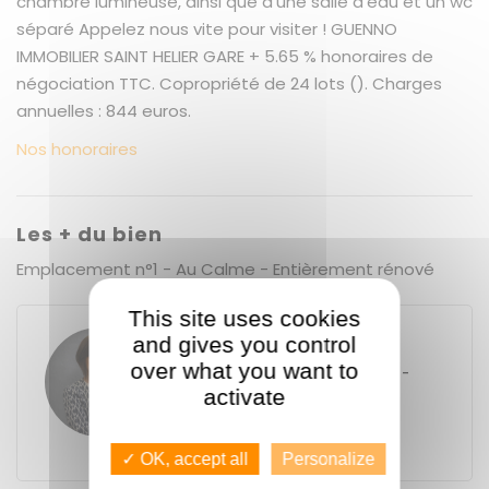
chambre lumineuse, ainsi que d'une salle d'eau et un wc
séparé Appelez nous vite pour visiter ! GUENNO
IMMOBILIER SAINT HELIER GARE + 5.65 % honoraires de
négociation TTC. Copropriété de 24 lots (). Charges
annuelles : 844 euros.
Nos honoraires
Les + du bien
Emplacement n°1 - Au Calme - Entièrement rénové
This site uses cookies
and gives you control
Eva GUENNO
over what you want to
GUENNO - GUENNO SAINT-HÉLIER -
GARE
activate
44 rue Saint-Hélier
35000
Rennes
+33 2 23 40 46 46
✓ OK, accept all
Personalize