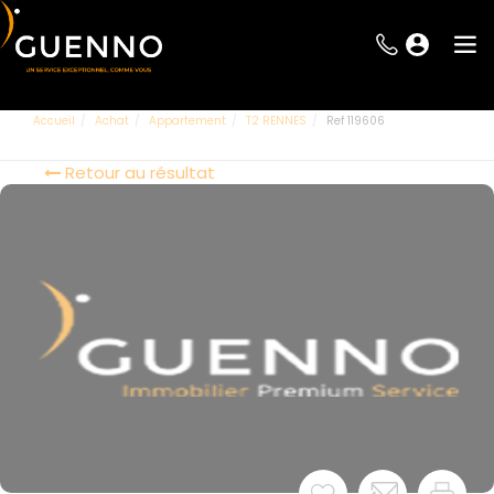
Accueil
Achat
Appartement
T2 RENNES
Ref 119606
Retour au résultat