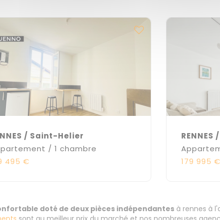
NNES / Saint-Helier
RENNES /
partement / 1 chambre
Appartem
9 495 €
179 995 
confortable doté de deux pièces indépendantes
à rennes à l
ents
sont au meilleur prix du marché et nos nombreuses agence