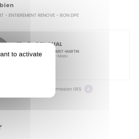
 bien
T - ENTIEREMENT RENOVE - BON DPE
Elodie DENOUAL
GUENNO - GUENNO SAINT-MARTIN
ant to activate
206 ter rue de Saint-Malo
35000
Rennes
Contacter l'agence
on énergétique
C
Emission GES
A
r