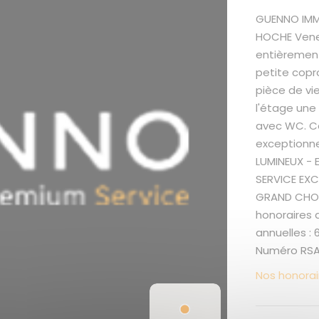
GUENNO IMMO
HOCHE Venez
entièrement
petite copr
pièce de vi
l'étage une
avec WC. Ce
exceptionnel
LUMINEUX - 
SERVICE EXC
GRAND CHOIX
honoraires 
annuelles :
Numéro RSAC
Nos honorai