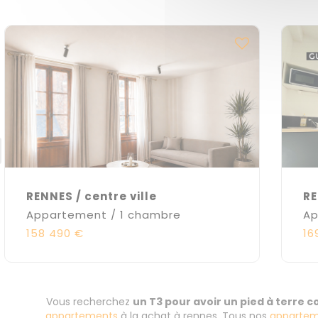
RENNES / centre ville
RE
Appartement / 1 chambre
Ap
158 490 €
16
Vous recherchez
un T3 pour avoir un pied à terre 
appartements
à la achat à rennes. Tous nos
appartem