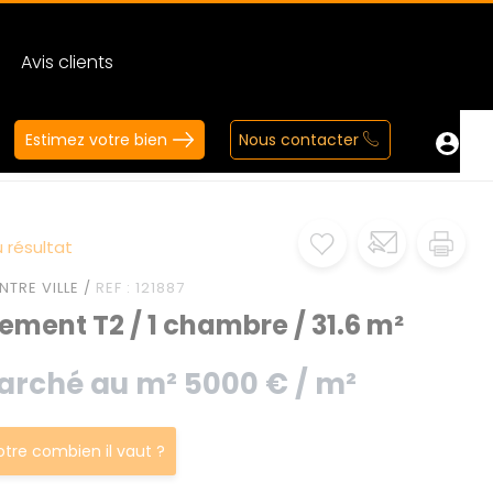
Avis clients
Estimez votre bien
Nous contacter
 résultat
NTRE VILLE /
REF : 121887
ment T2 / 1 chambre / 31.6 m²
arché au m² 5000 € / m²
votre combien il vaut ?