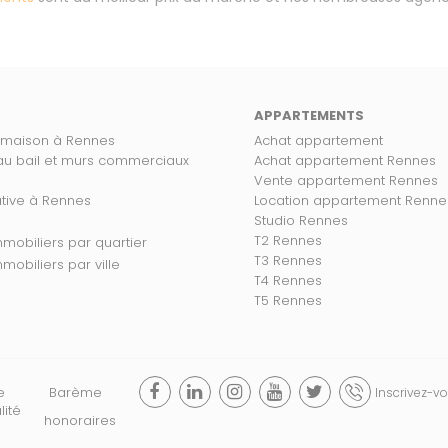
APPARTEMENTS
 maison à Rennes
Achat appartement
 au bail et murs commerciaux
Achat appartement Rennes
Vente appartement Rennes
ative à Rennes
Location appartement Renne
Studio Rennes
T2 Rennes
s biens immobiliers par quartier
T3 Rennes
 biens immobiliers par ville
T4 Rennes
T5 Rennes
e
Barème
Inscrivez-vo
lité
honoraires