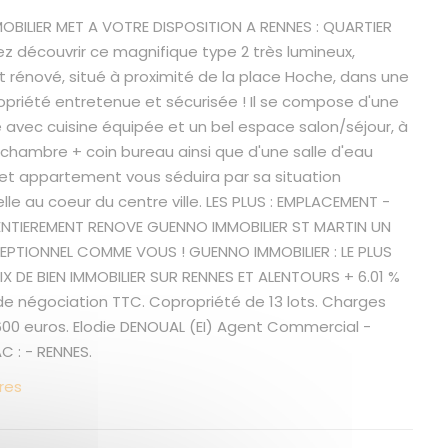
BILIER MET A VOTRE DISPOSITION A RENNES : QUARTIER
 découvrir ce magnifique type 2 très lumineux,
 rénové, situé à proximité de la place Hoche, dans une
opriété entretenue et sécurisée ! Il se compose d'une
e avec cuisine équipée et un bel espace salon/séjour, à
 chambre + coin bureau ainsi que d'une salle d'eau
t appartement vous séduira par sa situation
le au coeur du centre ville. LES PLUS : EMPLACEMENT -
ENTIEREMENT RENOVE GUENNO IMMOBILIER ST MARTIN UN
EPTIONNEL COMME VOUS ! GUENNO IMMOBILIER : LE PLUS
 DE BIEN IMMOBILIER SUR RENNES ET ALENTOURS + 6.01 %
de négociation TTC. Copropriété de 13 lots. Charges
 600 euros. Elodie DENOUAL (EI) Agent Commercial -
 : - RENNES.
res