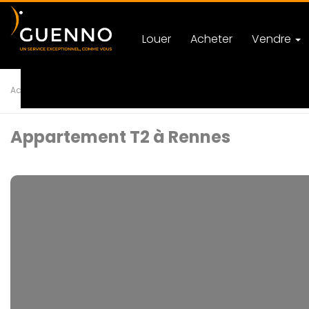
Louer
Acheter
Vendre
Accueil
Achat
Appartement
T2 rennes
Ref 121887
Appartement T2 à Rennes