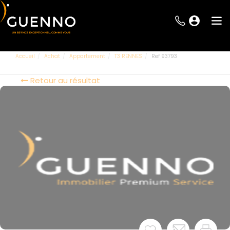
Accueil
Achat
Appartement
T3 RENNES
Ref 93793
Retour au résultat