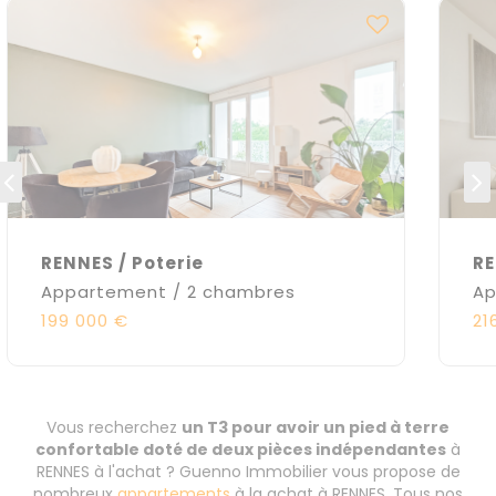
RENNES / Poterie
RE
Appartement / 2 chambres
Ap
199 000 €
21
Vous recherchez
un T3 pour avoir un pied à terre
confortable doté de deux pièces indépendantes
à
RENNES à l'achat ? Guenno Immobilier vous propose de
nombreux
appartements
à la achat à RENNES. Tous nos