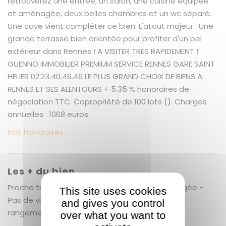
retrouverez une entrée, un salon, une cuisine équipée
et aménagée, deux belles chambres et un wc séparé.
Une cave vient compléter ce bien. L'atout majeur : Une
grande terrasse bien orientée pour profiter d'un bel
extérieur dans Rennes ! A VISITER TRÈS RAPIDEMENT !
GUENNO IMMOBILIER PREMIUM SERVICE RENNES GARE SAINT
HELIER 02.23.40.46.46 LE PLUS GRAND CHOIX DE BIENS A
RENNES ET SES ALENTOURS + 5.35 % honoraires de
négociation TTC. Copropriété de 100 lots (). Charges
annuelles : 1068 euros.
Nos honoraires
Les + du bien
Proche transports et commodités - Vue dégagée -
This site uses cookies
Pas de vis à vis - Grande terrasse - Nombreux
and gives you control
rangements - Copropriété bien entretenue
over what you want to