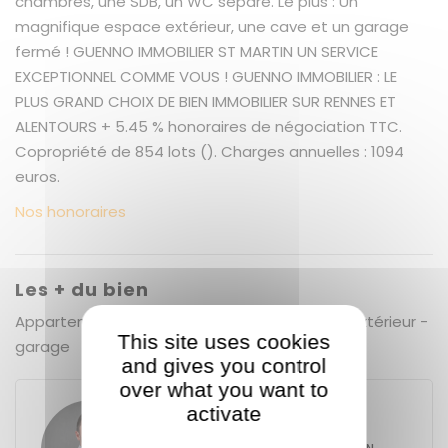
chambres, une SDB, un WC séparé. Le plus : Un
magnifique espace extérieur, une cave et un garage
fermé ! GUENNO IMMOBILIER ST MARTIN UN SERVICE
EXCEPTIONNEL COMME VOUS ! GUENNO IMMOBILIER : LE
PLUS GRAND CHOIX DE BIEN IMMOBILIER SUR RENNES ET
ALENTOURS + 5.45 % honoraires de négociation TTC.
Copropriété de 854 lots (). Charges annuelles : 1094
euros.
Nos honoraires
Les + du bien
Appartement entièrement rénové - espace extérieur -
This site uses cookies
garage
and gives you control
over what you want to
activate
Antoine GUENNO