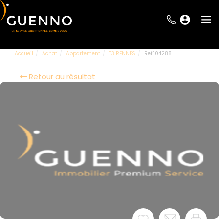
Accueil
Achat
Appartement
T3 RENNES
Ref 104288
Retour au résultat