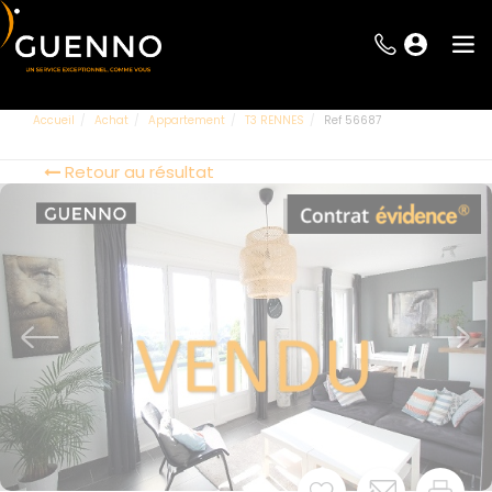
Accueil
Achat
Appartement
T3 RENNES
Ref 56687
Retour au résultat