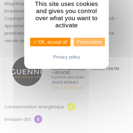
This site uses cookies
Magnifique vue sur les Prairies Saint Martin -
and gives you control
Emplacement au pied de l'hyper centre ville -
over what you want to
Copropriété de standing - Garage fermé et boxé -
activate
Appartement entièrement rénové avec des
prestations soignées - Très lumineux - Chaudière
neuve de 2014 -
✓ OK, accept all
Personalize
Privacy policy
FAUSTINE MONTFORT
GUENNO IMMOBILIER - GUENNO CENTRE
- LES LICES
6 place des Lices
35000
RENNES
+33 2 23 05 10 30
Consommation énergétique
D
Emission GES
E