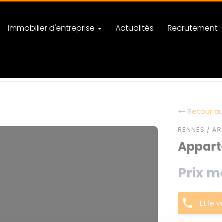
Immobilier d'entreprise
Actualités
Recrutement
Retour au
RENNES / AR
Appart
Prix m
Et le 