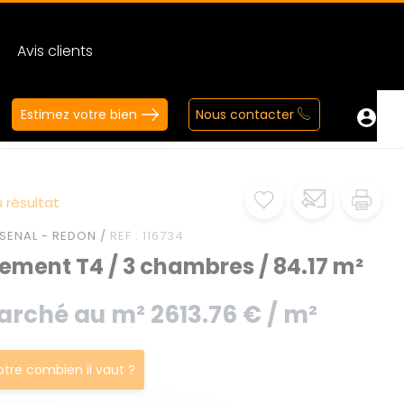
Avis clients
Estimez votre bien
Nous contacter
 résultat
SENAL - REDON /
REF : 116734
ement T4 / 3 chambres / 84.17 m²
arché au m² 2613.76 € / m²
votre combien il vaut ?