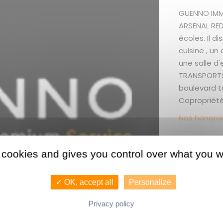
GUENNO IMM
ARSENAL RE
écoles. Il d
cuisine , un
une salle d'
TRANSPORTS 
boulevard t
Copropriété 
Nos honorai
 cookies and gives you control over what you w
Les + du
Proximité m
✓ OK, accept all
Personalize
Privacy policy