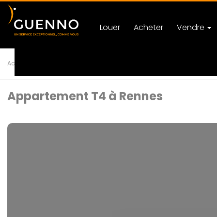
Louer
Acheter
Vendre
Accueil
Achat
Appartement
T4 RENNES
Ref 116734
Appartement T4 à Rennes