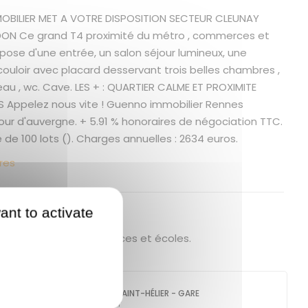
OBILIER MET A VOTRE DISPOSITION SECTEUR CLEUNAY
DON Ce grand T4 proximité du métro , commerces et
ispose d'une entrée, un salon séjour lumineux, une
 couloir avec placard desservant trois belles chambres ,
eau , wc. Cave. LES + : QUARTIER CALME ET PROXIMITE
Appelez nous vite ! Guenno immobilier Rennes
our d'auvergne. + 5.91 % honoraires de négociation TTC.
de 100 lots (). Charges annuelles : 2634 euros.
res
ant to activate
 bien
etro cleunay - commerces et écoles.
GUENNO - GUENNO SAINT-HÉLIER - GARE
44 rue Saint-Hélier