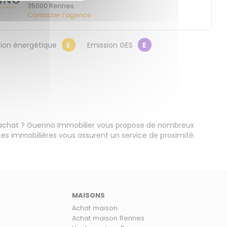
35000
Rennes
Contacter l'agence
on énergétique
E
Emission GES
E
'achat ? Guenno Immobilier vous propose de nombreux
s immobilières vous assurent un service de proximité.
MAISONS
Achat maison
Achat maison Rennes