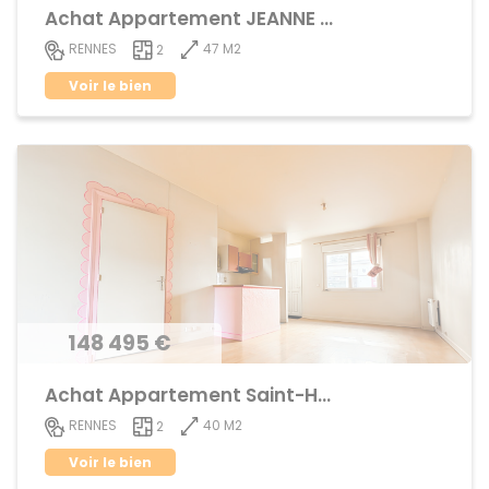
Achat Appartement JEANNE d'ARC - BEAULIEU
47 M2
RENNES
2
Voir le bien
148 495 €
Achat Appartement Saint-Helier
40 M2
RENNES
2
Voir le bien