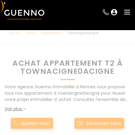
Accueil
Achat
Appartement
Townacigne0acigne
ACHAT APPARTEMENT T2 À
TOWNACIGNE0ACIGNE
Votre agence Guenno Immobilier à Rennes vous propose
tous nos appartement à townacigne0acigne pour réussir
votre projet immobilier d' achat. Consultez l'ensemble de
nos offres à Rennes mais également aux alentours : Le
Voir plus
Rheu, Pacé, Montgermont... Nos appartement T2 à
townacigne0acigne sont proposés au meilleur prix du
Appelez-nous
Contactez-nous
marché pour permettre au plus grand nombre de réussir
son projet immobilier. Nous mettons à votre disposition