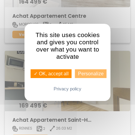
164 495 €
Achat Appartement Centre
45 M2
MORDELLES
2
This site uses cookies
Voir le bien
and gives you control
over what you want to
activate
✓ OK, accept all
Personalize
Privacy policy
169 495 €
Achat Appartement Saint-Helier
26.03 M2
RENNES
2