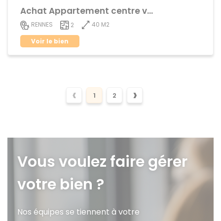
Achat Appartement centre ville
40 M2
RENNES
2
Voir le bien
‹
›
1
2
Vous voulez faire gérer
votre bien ?
Nos équipes se tiennent à votre