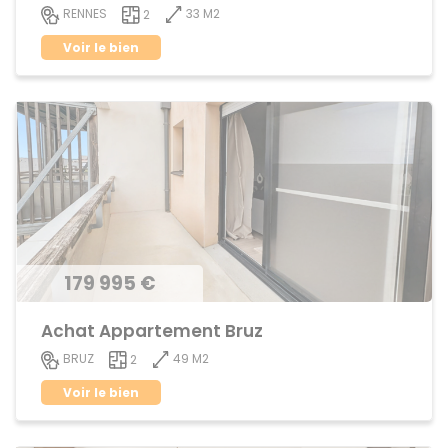
33 M2
RENNES
2
Voir le bien
179 995 €
Achat Appartement Bruz
49 M2
BRUZ
2
Voir le bien