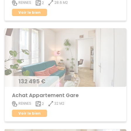
28.6 M2
RENNES
2
Voir le bien
132 495 €
Achat Appartement Gare
32 M2
RENNES
2
Voir le bien