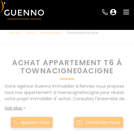
Accueil
Achat
Appartement
Townacigne0acigne
ACHAT APPARTEMENT T6 À
TOWNACIGNE0ACIGNE
Votre agence Guenno Immobilier à Rennes vous propose
tous nos appartement à townacigne0acigne pour réussir
votre projet immobilier d' achat. Consultez l'ensemble de
nos offres à Rennes mais également aux alentours : Le
Voir plus
Rheu, Pacé, Montgermont... Nos appartement T6 à
townacigne0acigne sont proposés au meilleur prix du
Appelez-nous
Contactez-nous
marché pour permettre au plus grand nombre de réussir
son projet immobilier. Nous mettons à votre disposition