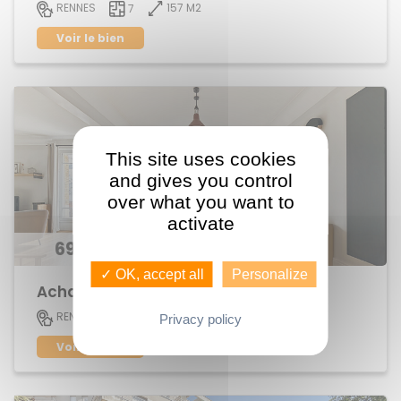
157 M2
RENNES
7
Voir le bien
This site uses cookies
and gives you control
over what you want to
activate
696 300 €
✓ OK, accept all
Personalize
Achat Appartement centre ville
152 M2
RENNES
6
Privacy policy
Voir le bien