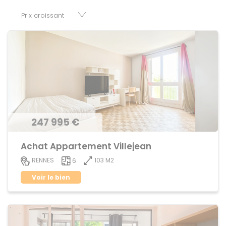
parkings, cessions de baux, fonds de commerces,
appartements, maisons, immeubles, terrains et murs.
247 995 €
Achat Appartement Villejean
103 M2
RENNES
6
Voir le bien