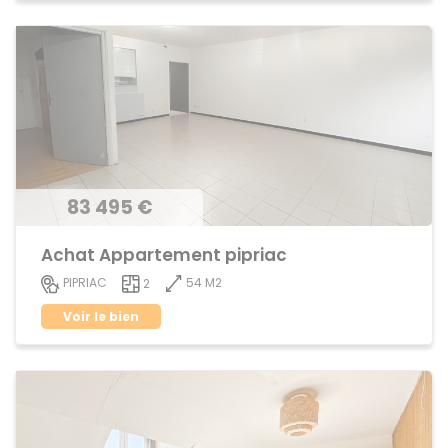
83 495 €
Achat Appartement pipriac
54 M2
PIPRIAC
2
Voir le bien