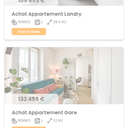
109 495 €
Achat Appartement Landry
28.6 M2
RENNES
2
Voir le bien
132 495 €
Achat Appartement Gare
32 M2
RENNES
2