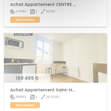
Achat Appartement CENTRE BOURG
50 M2
LE RHEU
2
Voir le bien
169 495 €
Achat Appartement Saint-Helier
26.03 M2
RENNES
2
Voir le bien