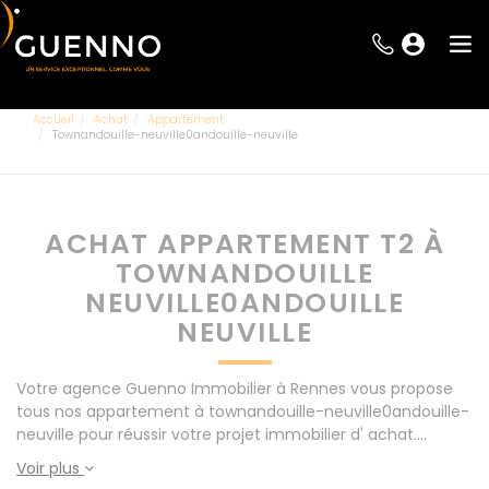
Accueil
Achat
Appartement
Townandouille-neuville0andouille-neuville
ACHAT APPARTEMENT T2 À
TOWNANDOUILLE
NEUVILLE0ANDOUILLE
NEUVILLE
Votre agence Guenno Immobilier à Rennes vous propose
tous nos appartement à townandouille-neuville0andouille-
neuville pour réussir votre projet immobilier d' achat.
Consultez l'ensemble de nos offres à Rennes mais
Voir plus
également aux alentours : Le Rheu, Pacé, Montgermont...