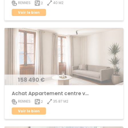
40 M2
RENNES
2
Voir le bien
158 490 €
Achat Appartement centre ville
35.87 M2
RENNES
2
Voir le bien