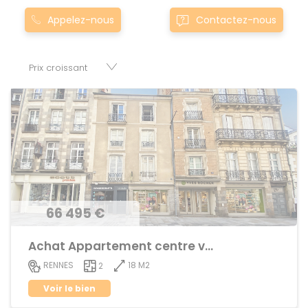
Nos appartement T2 à townandouille-neuville0andouille-
Appelez-nous
Contactez-nous
neuville sont proposés au meilleur prix du marché pour
permettre au plus grand nombre de réussir son projet
immobilier. Nous mettons à votre disposition parkings,
cessions de baux, fonds de commerces, appartements,
maisons, immeubles, terrains et murs.
66 495 €
Achat Appartement centre ville
18 M2
RENNES
2
Voir le bien