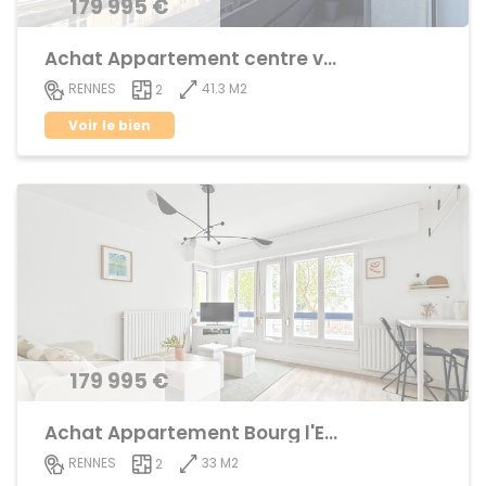
179 995 €
Achat Appartement centre ville
41.3 M2
RENNES
2
Voir le bien
179 995 €
Achat Appartement Bourg l'Evêque
33 M2
RENNES
2