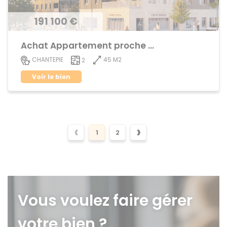
191 100 €
Achat Appartement proche centre ville
45 M2
CHANTEPIE
2
Voir le bien
‹
›
1
2
Vous voulez faire gérer
votre bien ?