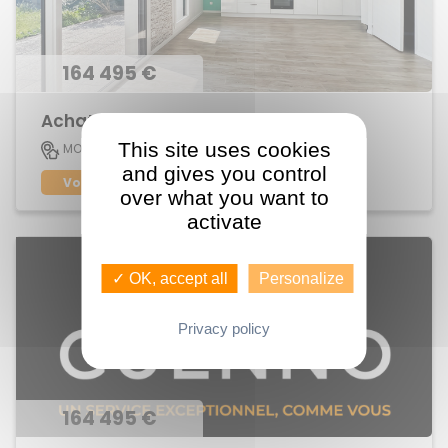
164 495 €
Achat Appartement Centre
This site uses cookies
45 M2
MORDELLES
2
and gives you control
Voir le bien
over what you want to
activate
✓ OK, accept all
Personalize
Privacy policy
164 495 €