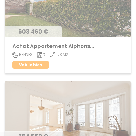
603 460 €
Achat Appartement Alphonse Guerin
173 M2
RENNES
7
Voir le bien