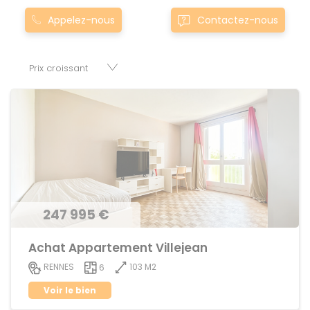
Nos appartement T6 à townandouille-neuville0andouille-
Appelez-nous
Contactez-nous
neuville sont proposés au meilleur prix du marché pour
permettre au plus grand nombre de réussir son projet
immobilier. Nous mettons à votre disposition parkings,
cessions de baux, fonds de commerces, appartements,
maisons, immeubles, terrains et murs.
247 995 €
Achat Appartement Villejean
103 M2
RENNES
6
Voir le bien