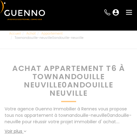
Accueil
Achat
Appartement
Townandouille-neuville0andouille-neuville
ACHAT APPARTEMENT T6 À
TOWNANDOUILLE
NEUVILLE0ANDOUILLE
NEUVILLE
Votre agence Guenno Immobilier à Rennes vous propose
tous nos appartement à townandouille-neuville0andouille-
neuville pour réussir votre projet immobilier d' achat.
Consultez l'ensemble de nos offres à Rennes mais
Voir plus
également aux alentours : Le Rheu, Pacé, Montgermont...