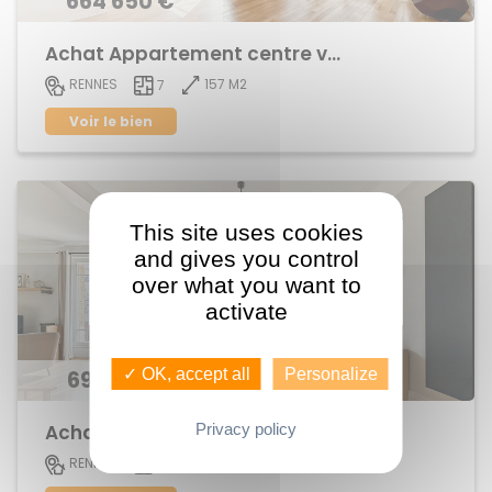
664 650 €
Achat Appartement centre ville
157 M2
RENNES
7
Voir le bien
This site uses cookies
and gives you control
over what you want to
activate
✓ OK, accept all
Personalize
696 300 €
Privacy policy
Achat Appartement centre ville
152 M2
RENNES
6