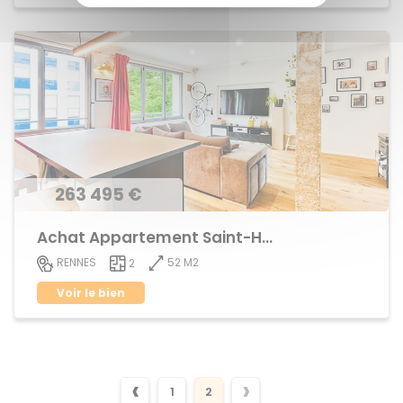
263 495 €
Achat Appartement Saint-Helier
52 M2
RENNES
2
Voir le bien
‹
›
1
2