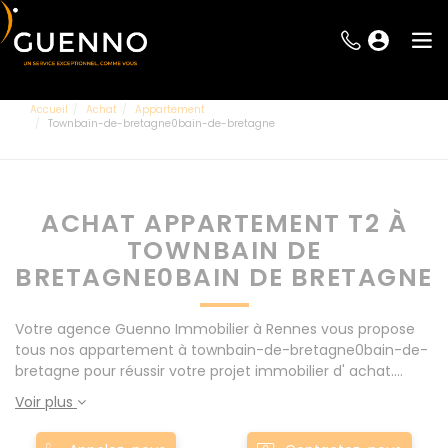
Accueil
Achat
Appartement
Townbain-de-bretagne0bain-de-bretagne
ACHAT APPARTEMENT T2 À
TOWNBAIN DE
BRETAGNE0BAIN DE BRETAGNE
Votre agence Guenno Immobilier à Rennes vous propose
tous nos appartement à townbain-de-bretagne0bain-de-
bretagne pour réussir votre projet immobilier d' achat.
Consultez l'ensemble de nos offres à Rennes mais
Voir plus
également aux alentours : Le Rheu, Pacé, Montgermont...
Nos appartement T2 à townbain-de-bretagne0bain-de-