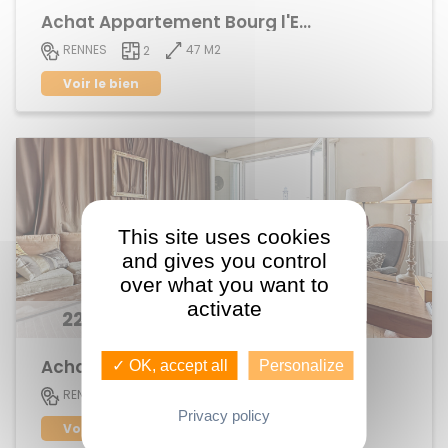
Achat Appartement Bourg l'Evêque,centre ville
47 M2
RENNES
2
Voir le bien
This site uses cookies
and gives you control
over what you want to
activate
226 495 €
Achat Appartement Saint-Helier
✓ OK, accept all
Personalize
51 M2
RENNES
2
Privacy policy
Voir le bien