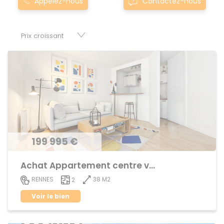
Appelez-nous
Contactez-nous
bretagne sont proposés au meilleur prix du marché pour
permettre au plus grand nombre de réussir son projet
immobilier. Nous mettons à votre disposition parkings,
cessions de baux, fonds de commerces, appartements,
maisons, immeubles, terrains et murs.
199 995 €
Achat Appartement centre ville
38 M2
RENNES
2
Voir le bien