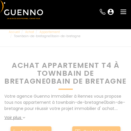
Accueil
Achat
Appartement
Townbain-de-bretagne0bain-de-bretagne
ACHAT APPARTEMENT T4 À
TOWNBAIN DE
BRETAGNE0BAIN DE BRETAGNE
Votre agence Guenno Immobilier à Rennes vous propose
tous nos appartement à townbain-de-bretagne0bain-de-
bretagne pour réussir votre projet immobilier d' achat.
Consultez l'ensemble de nos offres à Rennes mais
Voir plus
également aux alentours : Le Rheu, Pacé, Montgermont...
Nos appartement T4 à townbain-de-bretagne0bain-de-