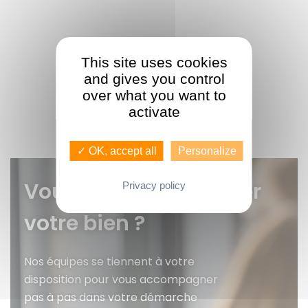
This site uses cookies
and gives you control
over what you want to
activate
✓ OK, accept all
Personalize
Vous voulez faire gérer
Privacy policy
votre bien ?
Nos équipes se tiennent à votre
disposition pour vous accompagner
pas à pas dans votre démarche