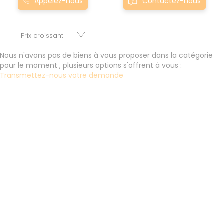
Appelez-nous
Contactez-nous
bretagne sont proposés au meilleur prix du marché pour
permettre au plus grand nombre de réussir son projet
immobilier. Nous mettons à votre disposition parkings,
cessions de baux, fonds de commerces, appartements,
maisons, immeubles, terrains et murs.
Nous n'avons pas de biens à vous proposer dans la catégorie
pour le moment , plusieurs options s'offrent à vous :
Transmettez-nous votre demande