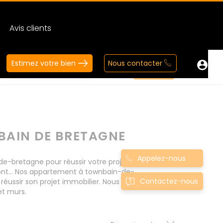
Avis clients
Estimez votre bien
Nous contacter
BAIN DE BRETAGNE
Appelez-nous
bretagne pour réussir votre projet immobilier
ont... Nos appartement à townbain-de-
Contactez-nous
éussir son projet immobilier. Nous mettons à
et murs.