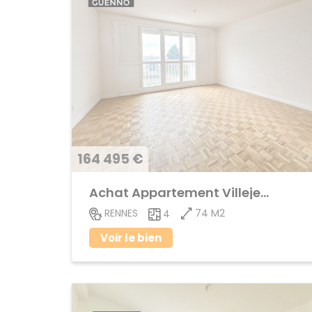
164 495 €
Achat Appartement Villejean
74 M2
RENNES
4
Voir le bien