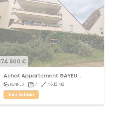
174 500 €
Achat Appartement GAYEULLES
46.12 M2
RENNES
2
Voir le bien