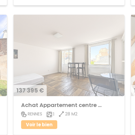
137 395 €
Achat Appartement centre ville
28 M2
RENNES
1
Voir le bien