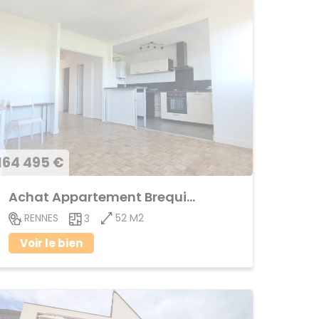
164 495 €
Achat Appartement Brequigny
52 M2
RENNES
3
Voir le bien