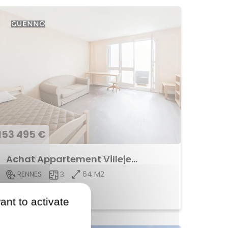
153 495 €
Achat Appartement Villejean
64 M2
RENNES
3
Voir le bien
ant to activate