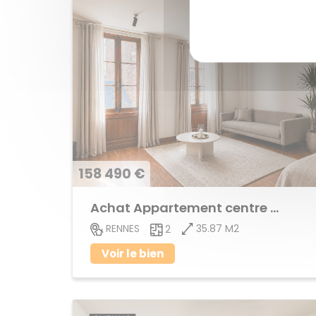
158 490 €
Achat Appartement centre ville
35.87 M2
RENNES
2
Voir le bien