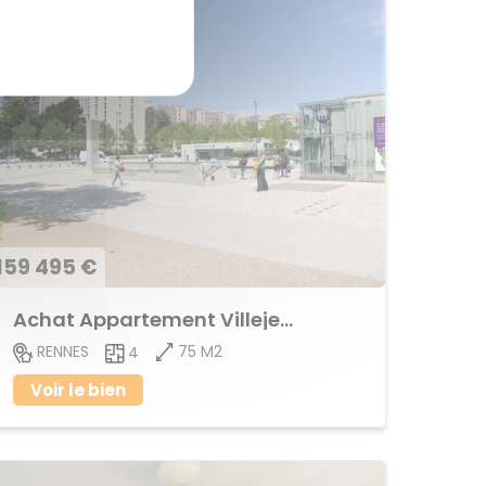
159 495 €
Achat Appartement Villejean
75 M2
RENNES
4
Voir le bien