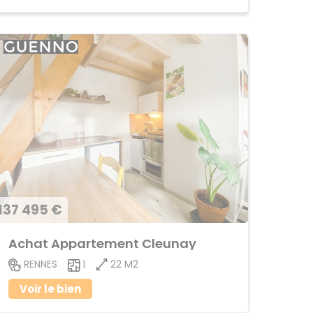
137 495 €
Achat Appartement Cleunay
22 M2
RENNES
1
Voir le bien