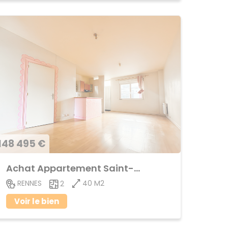
148 495 €
Achat Appartement Saint-Helier
40 M2
RENNES
2
Voir le bien