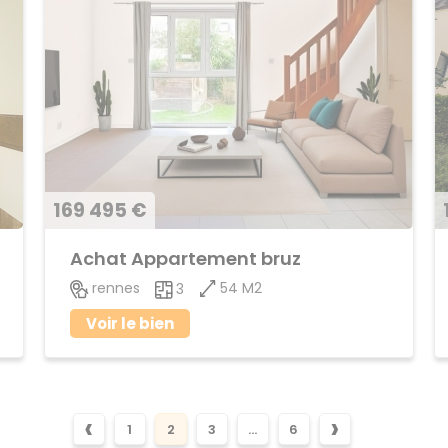
169 495 €
Achat Appartement bruz
54 M2
rennes
3
Voir le bien
‹
›
1
2
3
...
6