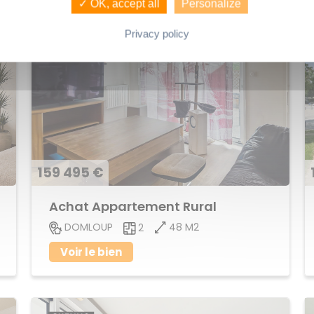
✓ OK, accept all
Personalize
Privacy policy
159 495 €
Achat Appartement Rural
48 M2
DOMLOUP
2
Voir le bien