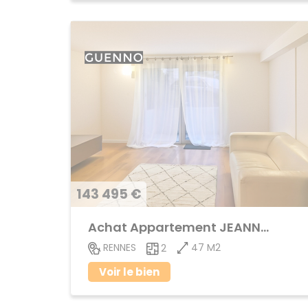
143 495 €
Achat Appartement JEANNE d'ARC - BEAULIEU
47 M2
RENNES
2
Voir le bien