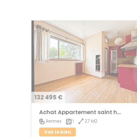
132 495 €
Achat Appartement saint helier
27 M2
Rennes
1
Voir le bien