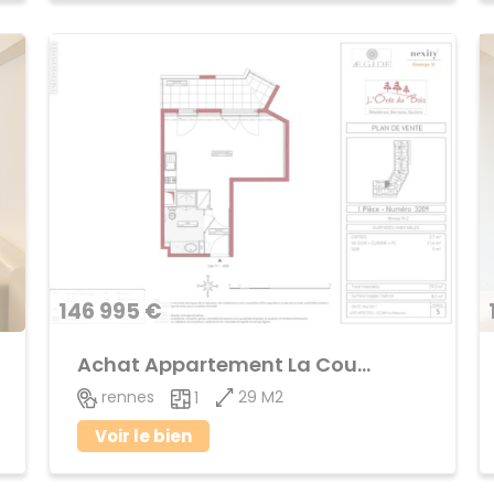
146 995 €
Achat Appartement La Courrouze
29 M2
rennes
1
Voir le bien