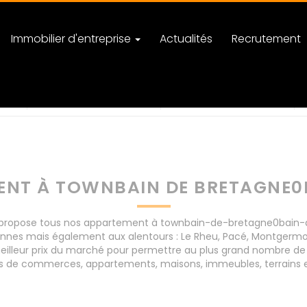
Immobilier d'entreprise
Actualités
Recrutement
retagne0bain-de-bretagne
nombre de pièces
NT À TOWNBAIN DE BRETAGNE0
propose tous nos appartement à townbain-de-bretagne0bain-de-
Rennes mais également aux alentours : Le Rheu, Pacé, Montgerm
lleur prix du marché pour permettre au plus grand nombre de r
onds de commerces, appartements, maisons, immeubles, terrains 