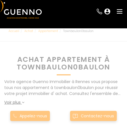
Accueil
Achat
Appartement
Townbaulon0baulon
ACHAT APPARTEMENT À
TOWNBAULON0BAULON
Votre agence Guenno Immobilier à Rennes vous propose
tous nos appartement à townbaulon0baulon pour réussir
votre projet immobilier d' achat. Consultez l'ensemble de
nos offres à Rennes mais également aux alentours : Le
Voir plus
Rheu, Pacé, Montgermont... Nos appartement à
townbaulon0baulon sont proposés au meilleur prix du
Appelez-nous
Contactez-nous
marché pour permettre au plus grand nombre de réussir
son projet immobilier. Nous mettons à votre disposition