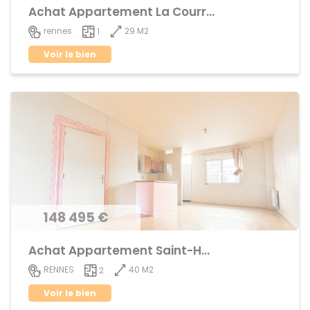
Achat Appartement La Courrouze
29 M2
rennes
1
Voir le bien
148 495 €
Achat Appartement Saint-Helier
40 M2
RENNES
2
Voir le bien