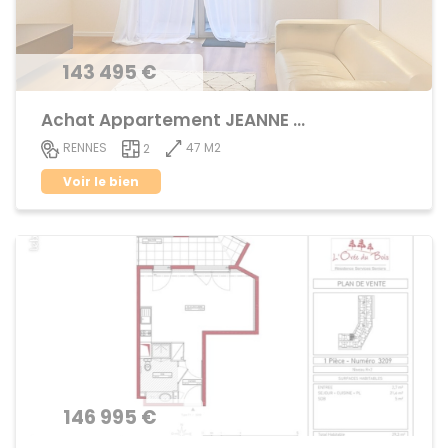
143 495 €
Achat Appartement JEANNE d'ARC - BEAULIEU
47 M2
RENNES
2
Voir le bien
146 995 €