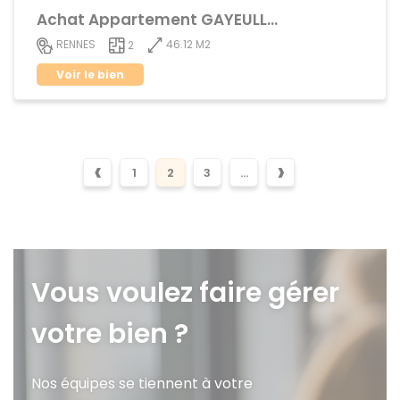
Achat Appartement GAYEULLES
46.12 M2
RENNES
2
Voir le bien
‹
›
1
2
3
...
Vous voulez faire gérer
votre bien ?
Nos équipes se tiennent à votre