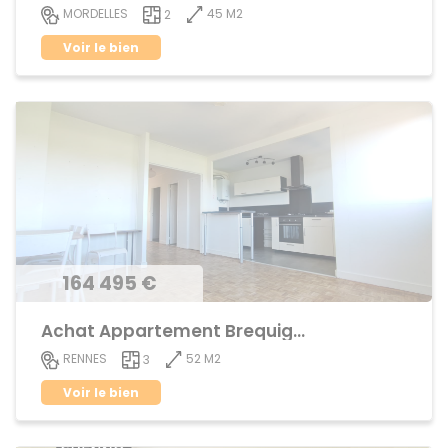
45 M2
MORDELLES
2
Voir le bien
164 495 €
Achat Appartement Brequigny
52 M2
RENNES
3
Voir le bien