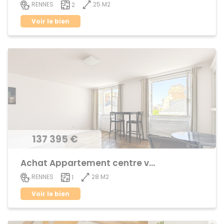
25 M2
RENNES
2
Voir le bien
137 395 €
Achat Appartement centre ville
28 M2
RENNES
1
Voir le bien