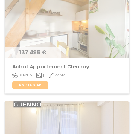
137 495 €
Achat Appartement Cleunay
22 M2
RENNES
1
Voir le bien