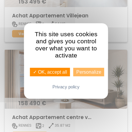
153 495 €
Achat Appartement Villejean
64 M2
RENNES
3
This site uses cookies
Voir le bien
and gives you control
over what you want to
activate
✓ OK, accept all
Personalize
Privacy policy
158 490 €
Achat Appartement centre ville
35.87 M2
RENNES
2