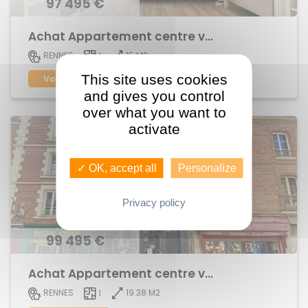
97 495 €
Achat Appartement centre ville
15 M2
RENNES
1
This site uses cookies
Voir le bien
and gives you control
over what you want to
activate
✓ OK, accept all
Personalize
Privacy policy
99 495 €
Achat Appartement centre ville
19.38 M2
RENNES
1