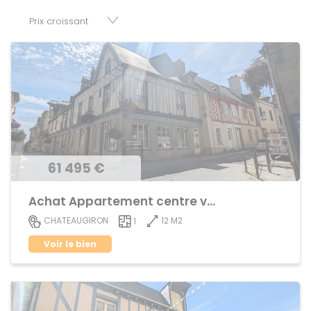
disposition parkings, cessions de baux, fonds de
commerces, appartements, maisons, immeubles, terrains
et murs.
61 495 €
Achat Appartement centre ville
12 M2
CHATEAUGIRON
1
Voir le bien