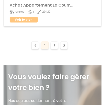
Achat Appartement La Courrouze
29 M2
rennes
1
Voir le bien
‹
›
1
2
Vous voulez faire gérer
votre bien ?
Nos équipes se tiennent à votre