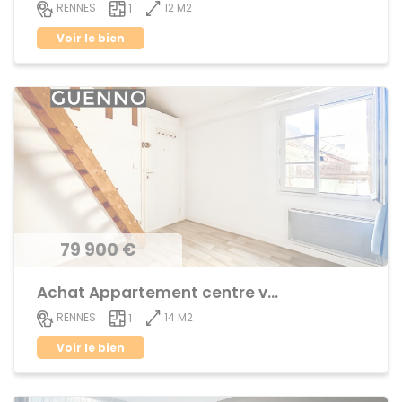
12 M2
RENNES
1
Voir le bien
79 900 €
Achat Appartement centre ville
14 M2
RENNES
1
Voir le bien