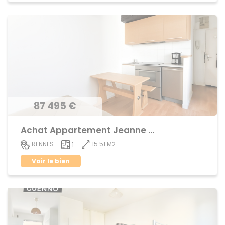
87 495 €
Achat Appartement Jeanne d'Arc
15.51 M2
RENNES
1
Voir le bien