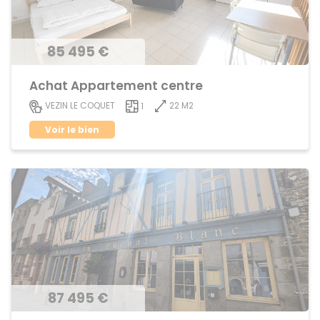
85 495 €
Achat Appartement centre
22 M2
VEZIN LE COQUET
1
Voir le bien
87 495 €