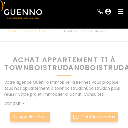
Accueil
Achat
Appartement
Townboistrudan0boistrudan
ACHAT APPARTEMENT T1 À
TOWNBOISTRUDAN0BOISTRUD
Votre agence Guenno Immobilier à Rennes vous propose
tous nos appartement à townboistrudan0boistrudan pour
réussir votre projet immobilier d' achat. Consultez
l'ensemble de nos offres à Rennes mais également aux
Voir plus
alentours : Le Rheu, Pacé, Montgermont... Nos appartement
T1 à townboistrudan0boistrudan sont proposés au meilleur
Appelez-nous
Contactez-nous
prix du marché pour permettre au plus grand nombre de
réussir son projet immobilier. Nous mettons à votre